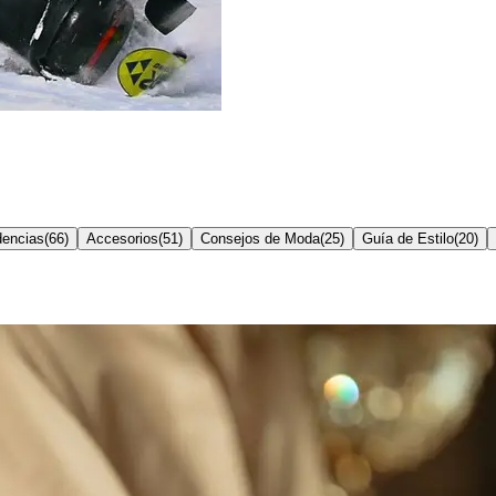
dencias
(
66
)
Accesorios
(
51
)
Consejos de Moda
(
25
)
Guía de Estilo
(
20
)