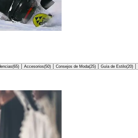
dencias
(
65
)
Accesorios
(
50
)
Consejos de Moda
(
25
)
Guía de Estilo
(
20
)