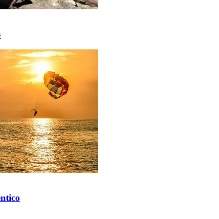
o
ntico