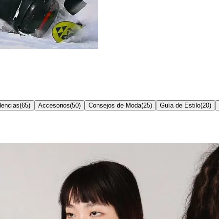
dencias
(
65
)
Accesorios
(
50
)
Consejos de Moda
(
25
)
Guía de Estilo
(
20
)