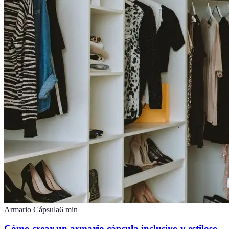
Armario Cápsula
6
min
Cómo crear un armario cápsula inclusivo y estiloso