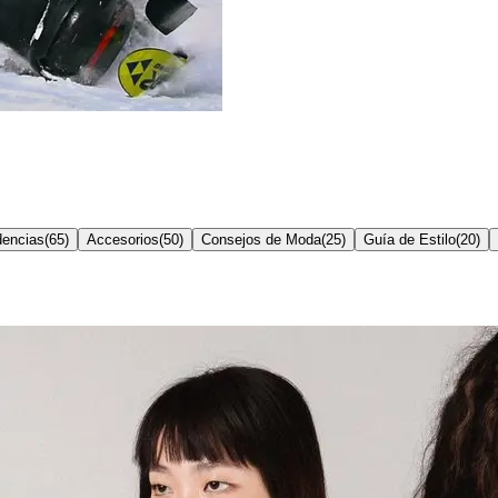
dencias
(
65
)
Accesorios
(
50
)
Consejos de Moda
(
25
)
Guía de Estilo
(
20
)