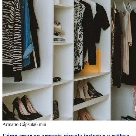
Armario Cápsula
6
min
Cómo crear un armario cápsula inclusivo y estiloso