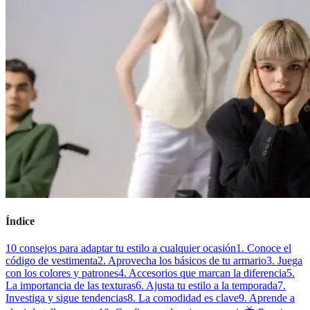
Índice
10 consejos para adaptar tu estilo a cualquier ocasión
1. Conoce el
código de vestimenta
2. Aprovecha los básicos de tu armario
3. Juega
con los colores y patrones
4. Accesorios que marcan la diferencia
5.
La importancia de las texturas
6. Ajusta tu estilo a la temporada
7.
Investiga y sigue tendencias
8. La comodidad es clave
9. Aprende a