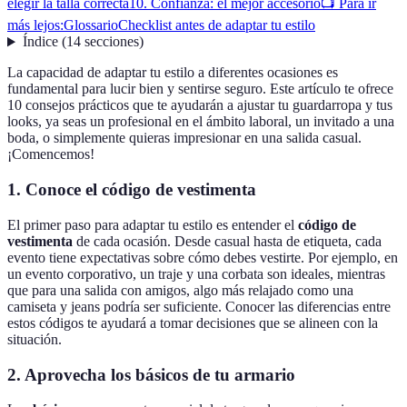
elegir la talla correcta
10. Confianza: el mejor accesorio
📺 Para ir
más lejos:
Glossario
Checklist antes de adaptar tu estilo
Índice
(
14
secciones
)
La capacidad de adaptar tu estilo a diferentes ocasiones es
fundamental para lucir bien y sentirse seguro. Este artículo te ofrece
10 consejos prácticos que te ayudarán a ajustar tu guardarropa y tus
looks, ya seas un profesional en el ámbito laboral, un invitado a una
boda, o simplemente quieras impresionar en una salida casual.
¡Comencemos!
1. Conoce el código de vestimenta
El primer paso para adaptar tu estilo es entender el
código de
vestimenta
de cada ocasión. Desde casual hasta de etiqueta, cada
evento tiene expectativas sobre cómo debes vestirte. Por ejemplo, en
un evento corporativo, un traje y una corbata son ideales, mientras
que para una salida con amigos, algo más relajado como una
camiseta y jeans podría ser suficiente. Conocer las diferencias entre
estos códigos te ayudará a tomar decisiones que se alineen con la
situación.
2. Aprovecha los básicos de tu armario