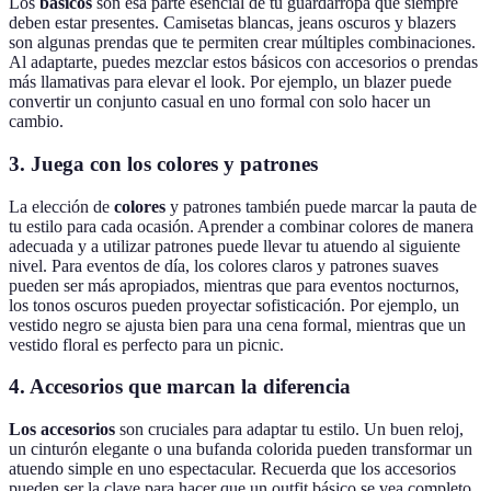
Los
básicos
son esa parte esencial de tu guardarropa que siempre
deben estar presentes. Camisetas blancas, jeans oscuros y blazers
son algunas prendas que te permiten crear múltiples combinaciones.
Al adaptarte, puedes mezclar estos básicos con accesorios o prendas
más llamativas para elevar el look. Por ejemplo, un blazer puede
convertir un conjunto casual en uno formal con solo hacer un
cambio.
3. Juega con los colores y patrones
La elección de
colores
y patrones también puede marcar la pauta de
tu estilo para cada ocasión. Aprender a combinar colores de manera
adecuada y a utilizar patrones puede llevar tu atuendo al siguiente
nivel. Para eventos de día, los colores claros y patrones suaves
pueden ser más apropiados, mientras que para eventos nocturnos,
los tonos oscuros pueden proyectar sofisticación. Por ejemplo, un
vestido negro se ajusta bien para una cena formal, mientras que un
vestido floral es perfecto para un picnic.
4. Accesorios que marcan la diferencia
Los accesorios
son cruciales para adaptar tu estilo. Un buen reloj,
un cinturón elegante o una bufanda colorida pueden transformar un
atuendo simple en uno espectacular. Recuerda que los accesorios
pueden ser la clave para hacer que un outfit básico se vea completo.