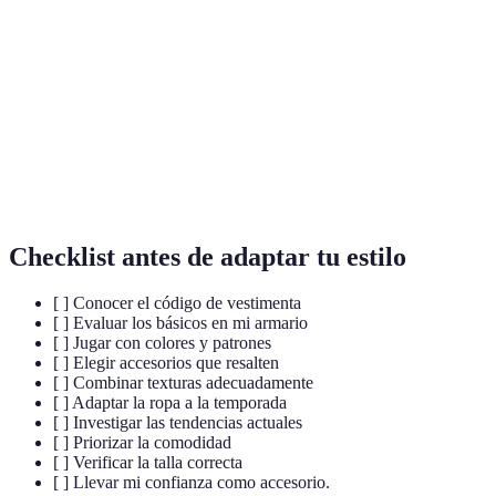
Código de
Normas sur les vêtements appropriés pour une
vestimenta
occasion spécifique.
Vêtements élémentaires qui peuvent être associés à
Básicos
d'autres pièces pour former un ensemble.
Différents matériaux ou finitions d'un vêtement qui
Texturas
influencent son apparence.
Checklist antes de adaptar tu estilo
[ ] Conocer el código de vestimenta
[ ] Evaluar los básicos en mi armario
[ ] Jugar con colores y patrones
[ ] Elegir accesorios que resalten
[ ] Combinar texturas adecuadamente
[ ] Adaptar la ropa a la temporada
[ ] Investigar las tendencias actuales
[ ] Priorizar la comodidad
[ ] Verificar la talla correcta
[ ] Llevar mi confianza como accesorio.