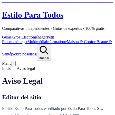
Estilo Para Todos
Comparativas independientes · Guías de expertos · 100% gratis
Guías
|
Gros Electroménager
Petit
Electroménager
Multimédia
Informatique
Maison & Confort
Beauté &
Santé
|
Sobre nosotros
|
Buscar
Menú
Inicio
Aviso legal
Aviso Legal
Editor del sitio
El sitio Estilo Para Todos es editado por Estilo Para Todos SL,