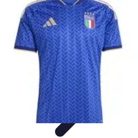
Estilo Para Todos
Moda Inclusiva
Consejos de Estilo
Guía de
Estilo
Accesorios
Tendencias
Estilo Para Todos