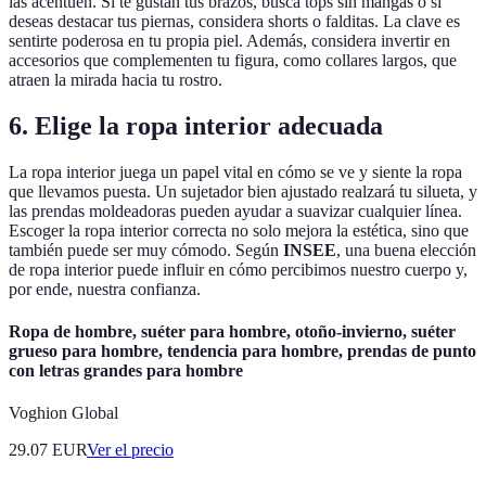
las acentúen. Si te gustan tus brazos, busca tops sin mangas o si
deseas destacar tus piernas, considera shorts o falditas. La clave es
sentirte poderosa en tu propia piel. Además, considera invertir en
accesorios que complementen tu figura, como collares largos, que
atraen la mirada hacia tu rostro.
6. Elige la ropa interior adecuada
La ropa interior juega un papel vital en cómo se ve y siente la ropa
que llevamos puesta. Un sujetador bien ajustado realzará tu silueta, y
las prendas moldeadoras pueden ayudar a suavizar cualquier línea.
Escoger la ropa interior correcta no solo mejora la estética, sino que
también puede ser muy cómodo. Según
INSEE
, una buena elección
de ropa interior puede influir en cómo percibimos nuestro cuerpo y,
por ende, nuestra confianza.
Ropa de hombre, suéter para hombre, otoño-invierno, suéter
grueso para hombre, tendencia para hombre, prendas de punto
con letras grandes para hombre
Voghion Global
29.07
EUR
Ver el precio