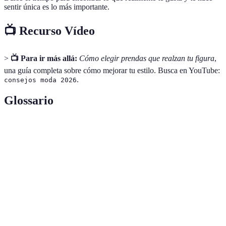
sentir única es lo más importante.
📺 Recurso Vídeo
>
📺 Para ir más allá:
Cómo elegir prendas que realzan tu figura
,
una guía completa sobre cómo mejorar tu estilo. Busca en YouTube:
.
consejos moda 2026
Glossario
Terme
Définition
La forma general del cuerpo, fundamental para
Figura
elegir ropa adecuada.
Cómo se adapta una prenda al cuerpo, crucial para
Ajuste
resaltar la figura.
Estudio de los colores que favorecen a cada