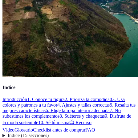
Índice
Introducción
1. Conoce tu figura
2. Prioriza la comodidad
3. Usa
colores y patrones a tu favor
4. Ajustes y tallas correctas
5. Resalta tus
mejores características
6. Elige la ropa interior adecuada
7. No
subestimes los complementos
8. Suéteres y chaquetas
9. Disfruta de
la moda sostenible
10. Sé tú misma
📺 Recurso
Vídeo
Glossario
Checklist antes de comprar
FAQ
Índice
(
15
secciones
)