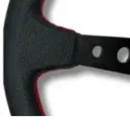
Estilo Para Todos
Moda Inclusiva
Consejos de Estilo
Guía de Estilo
Accesorios
Tendencia
Estilo Para Todos