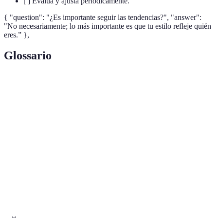
[ ] Evalúa y ajusta periódicamente.
{ "question": "¿Es importante seguir las tendencias?", "answer":
"No necesariamente; lo más importante es que tu estilo refleje quién
eres.” },
Glossario
Terme
Définition
Estilo
La manera en que te expresas a través de la ropa y los
personal
accesorios.
Armario
Una colección reducida de prendas versátiles y de
cápsula
calidad que se pueden combinar.
Prendas
Ropa que se puede usar en diferentes ocasiones y
versátiles
combinaciones.