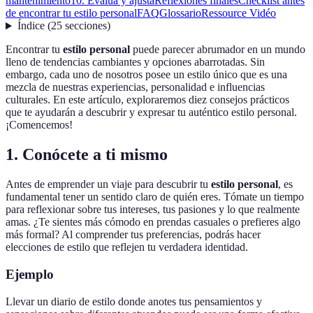
mantenimiento
10. Evalúa y ajusta
Reflexiones finales
Checklist antes
de encontrar tu estilo personal
FAQ
Glossario
Ressource Vidéo
Índice
(
25
secciones
)
Encontrar tu
estilo personal
puede parecer abrumador en un mundo
lleno de tendencias cambiantes y opciones abarrotadas. Sin
embargo, cada uno de nosotros posee un estilo único que es una
mezcla de nuestras experiencias, personalidad e influencias
culturales. En este artículo, exploraremos diez consejos prácticos
que te ayudarán a descubrir y expresar tu auténtico estilo personal.
¡Comencemos!
1. Conócete a ti mismo
Antes de emprender un viaje para descubrir tu
estilo personal
, es
fundamental tener un sentido claro de quién eres. Tómate un tiempo
para reflexionar sobre tus intereses, tus pasiones y lo que realmente
amas. ¿Te sientes más cómodo en prendas casuales o prefieres algo
más formal? Al comprender tus preferencias, podrás hacer
elecciones de estilo que reflejen tu verdadera identidad.
Ejemplo
Llevar un diario de estilo donde anotes tus pensamientos y