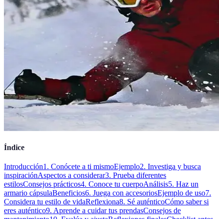
Índice
Introducción
1. Conócete a ti mismo
Ejemplo
2. Investiga y busca
inspiración
Aspectos a considerar
3. Prueba diferentes
estilos
Consejos prácticos
4. Conoce tu cuerpo
Análisis
5. Haz un
armario cápsula
Beneficios
6. Juega con accesorios
Ejemplo de uso
7.
Considera tu estilo de vida
Reflexiona
8. Sé auténtico
Cómo saber si
eres auténtico
9. Aprende a cuidar tus prendas
Consejos de