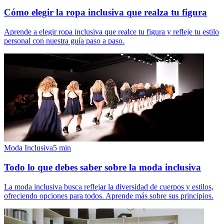
Cómo elegir la ropa inclusiva que realza tu figura
Aprende a elegir ropa inclusiva que realce tu figura y refleje tu estilo
personal con nuestra guía paso a paso.
Moda Inclusiva
5
min
Todo lo que debes saber sobre la moda inclusiva
La moda inclusiva busca reflejar la diversidad de cuerpos y estilos,
ofreciendo opciones para todos. Aprende más sobre sus principios.