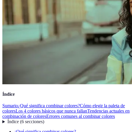
Índice
Sumario
¿Qué significa combinar colores?
Cómo elegir la paleta de
colores
Los 4 colores básicos que nunca fallan
Tendencias actuales en
combinación de colores
Errores comunes al combinar colores
Índice
(
6
secciones
)
¿Qué significa combinar colores?