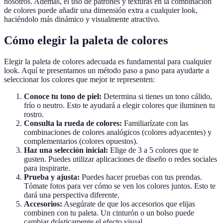
nosotros. Además, el uso de patrones y texturas en la combinación
de colores puede añadir una dimensión extra a cualquier look,
haciéndolo más dinámico y visualmente atractivo.
Cómo elegir la paleta de colores
Elegir la paleta de colores adecuada es fundamental para cualquier
look. Aquí te presentamos un método paso a paso para ayudarte a
seleccionar los colores que mejor te representen:
Conoce tu tono de piel:
Determina si tienes un tono cálido,
frío o neutro. Esto te ayudará a elegir colores que iluminen tu
rostro.
Consulta la rueda de colores:
Familiarízate con las
combinaciones de colores analógicos (colores adyacentes) y
complementarios (colores opuestos).
Haz una selección inicial:
Elige de 3 a 5 colores que te
gusten. Puedes utilizar aplicaciones de diseño o redes sociales
para inspirarte.
Prueba y ajusta:
Puedes hacer pruebas con tus prendas.
Tómate fotos para ver cómo se ven los colores juntos. Esto te
dará una perspectiva diferente.
Accesorios:
Asegúrate de que los accesorios que elijas
combinen con tu paleta. Un cinturón o un bolso puede
cambiar drásticamente el efecto visual.