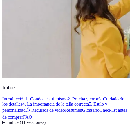
Índice
Introducción
1. Conócete a ti mismo
2. Prueba y error
3. Cuidado de
los detalles
4. La importancia de la talla correcta
5. Estilo y
personalidad
📺 Recursos de video
Resumen
Glossario
Checklist antes
de comprar
FAQ
Índice
(
11
secciones
)