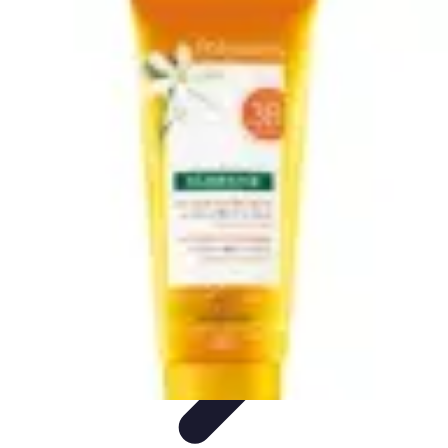
Estilo Para Todos
Moda Inclusiva
Consejos de Estilo
Guía de
Estilo
Accesorios
Tendencias
Estilo Para Todos