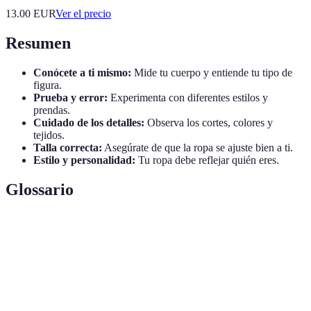
13.00
EUR
Ver el precio
Resumen
Conócete a ti mismo:
Mide tu cuerpo y entiende tu tipo de
figura.
Prueba y error:
Experimenta con diferentes estilos y
prendas.
Cuidado de los detalles:
Observa los cortes, colores y
tejidos.
Talla correcta:
Asegúrate de que la ropa se ajuste bien a ti.
Estilo y personalidad:
Tu ropa debe reflejar quién eres.
Glossario
Terme
Définition
Tipo de
Clasificación de las figuras humanas según sus
cuerpo
proporciones.