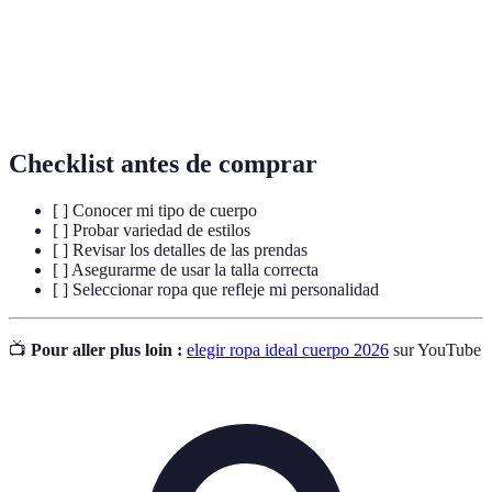
Forma en que una prenda se adapta a las medidas del
Ajuste
cuerpo.
Estilo
Manera única en que un individuo expresa su
personal
personalidad a través de la moda.
Checklist antes de comprar
[ ] Conocer mi tipo de cuerpo
[ ] Probar variedad de estilos
[ ] Revisar los detalles de las prendas
[ ] Asegurarme de usar la talla correcta
[ ] Seleccionar ropa que refleje mi personalidad
📺
Pour aller plus loin :
elegir ropa ideal cuerpo 2026
sur YouTube