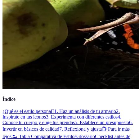
Índice
¿Qué es el estilo personal?
1. Haz un análisis de tu armario
2.
Inspírate en tus íconos
3. Experimenta con diferentes estilos
4.
Conoce tu cuerpo y elige tus prendas
5. Establece un presupuesto
6.
Invertir en básicos de calidad
7. Reflexiona y ajusta
📺 Para ir más
lejos:
👟 Tabla Comparativa de Estilos
Glossario
Checklist antes de