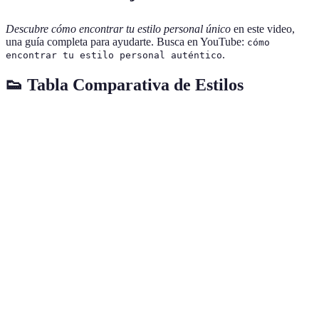
Descubre cómo encontrar tu estilo personal único
en este video,
una guía completa para ayudarte. Busca en YouTube:
cómo
.
encontrar tu estilo personal auténtico
👟 Tabla Comparativa de Estilos
Estilo
Características
Ejemplo de Prendas
Ideal 
Ropa fluida,
Vestidos largos,
Persona
Bohemio
estampados,
faldas amplias
relajad
colores tierra
Líneas limpias,
Camisetas básicas,
Persona
Minimalista
colores neutros
pantalones
práctic
Cortes
Blazers, pantalones
Persona
Clásico
atemporales,
de vestir
elegant
colores sólidos