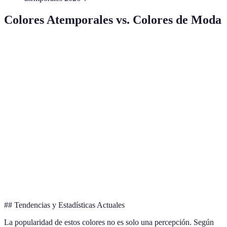
Colores Atemporales vs. Colores de Moda
Característica
Colores Atemporales
Colores de Moda
Ej
Versatilidad
Alta
Baja
Ne
Temporada de
Az
Todo el año
Estacional
Uso
Fu
Facilidad de
Gr
Alta
Moderada
Combinación
Fo
Popularidad
Estable
Variable
Bl
Constante
## Tendencias y Estadísticas Actuales
La popularidad de estos colores no es solo una percepción. Según