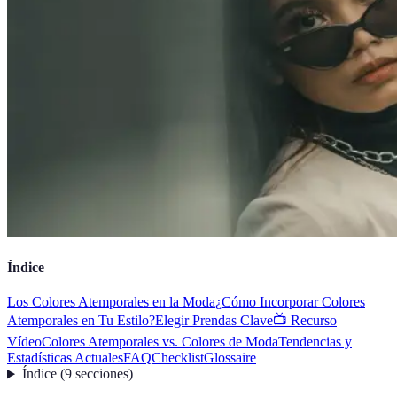
Índice
Los Colores Atemporales en la Moda
¿Cómo Incorporar Colores
Atemporales en Tu Estilo?
Elegir Prendas Clave
📺 Recurso
Vídeo
Colores Atemporales vs. Colores de Moda
Tendencias y
Estadísticas Actuales
FAQ
Checklist
Glossaire
Índice
(
9
secciones
)