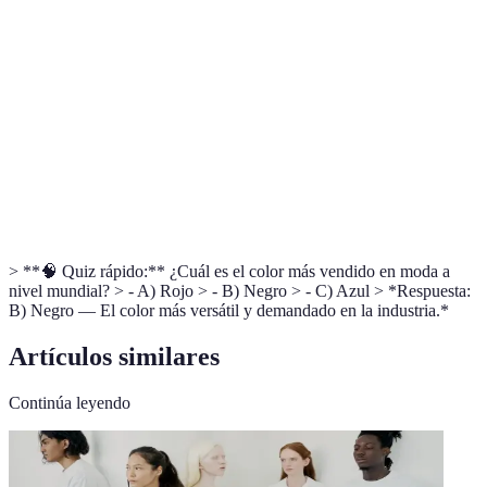
Colores
Tonalidades que se consideran naturales y base,
Neutros
como el blanco, negro y gris.
Cualidad de no verse afectado por el paso del
Atemporalidad
tiempo en términos de moda.
Tendencias de
Cambios en las preferencias de estilos y colores
Moda
que ocurren cada temporada.
> **🧠 Quiz rápido:** ¿Cuál es el color más vendido en moda a
nivel mundial? > - A) Rojo > - B) Negro > - C) Azul > *Respuesta:
B) Negro — El color más versátil y demandado en la industria.*
Artículos similares
Continúa leyendo