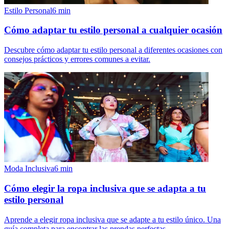
Estilo Personal
6
min
Cómo adaptar tu estilo personal a cualquier ocasión
Descubre cómo adaptar tu estilo personal a diferentes ocasiones con
consejos prácticos y errores comunes a evitar.
Moda Inclusiva
6
min
Cómo elegir la ropa inclusiva que se adapta a tu
estilo personal
Aprende a elegir ropa inclusiva que se adapte a tu estilo único. Una
guía completa para encontrar las prendas perfectas.