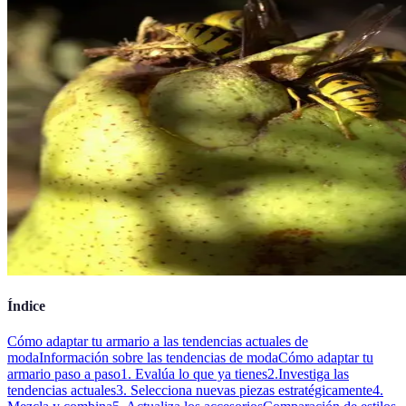
Índice
Cómo adaptar tu armario a las tendencias actuales de
moda
Información sobre las tendencias de moda
Cómo adaptar tu
armario paso a paso
1. Evalúa lo que ya tienes
2.Investiga las
tendencias actuales
3. Selecciona nuevas piezas estratégicamente
4.