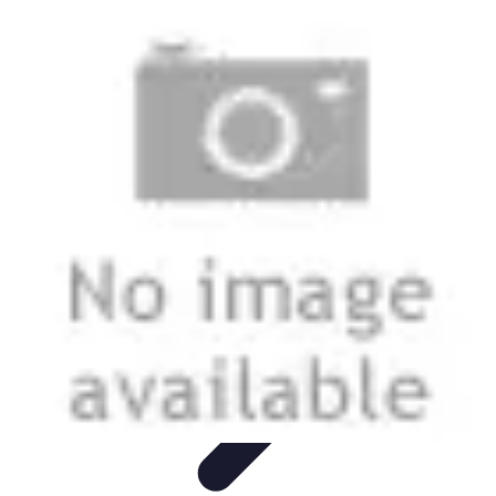
Estilo Para Todos
Moda Inclusiva
Consejos de Estilo
Guía de
Estilo
Accesorios
Tendencias
Estilo Para Todos