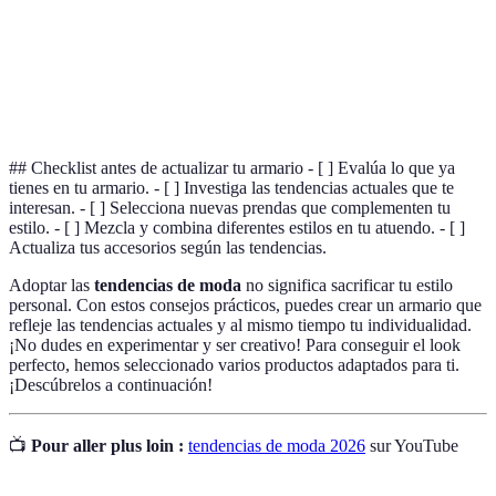
anteriores, generalmente al menos 20 años.
Estilo de ropa que combina elementos deportivos
Athleisure
con prendas informales, adecuado para el uso
diario.
## Checklist antes de actualizar tu armario - [ ] Evalúa lo que ya
tienes en tu armario. - [ ] Investiga las tendencias actuales que te
interesan. - [ ] Selecciona nuevas prendas que complementen tu
estilo. - [ ] Mezcla y combina diferentes estilos en tu atuendo. - [ ]
Actualiza tus accesorios según las tendencias.
Adoptar las
tendencias de moda
no significa sacrificar tu estilo
personal. Con estos consejos prácticos, puedes crear un armario que
refleje las tendencias actuales y al mismo tiempo tu individualidad.
¡No dudes en experimentar y ser creativo! Para conseguir el look
perfecto, hemos seleccionado varios productos adaptados para ti.
¡Descúbrelos a continuación!
📺
Pour aller plus loin :
tendencias de moda 2026
sur YouTube