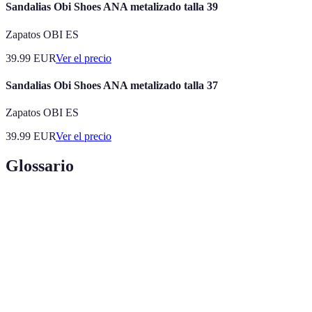
Sandalias Obi Shoes ANA metalizado talla 39
Zapatos OBI ES
39.99
EUR
Ver el precio
Sandalias Obi Shoes ANA metalizado talla 37
Zapatos OBI ES
39.99
EUR
Ver el precio
Glossario
Terme
Définition
Práctica de crear productos de manera que se
Sostenibilidad
minimicen los efectos negativos en el medio
ambiente.
Ropa y accesorios que provienen de períodos
Vintage