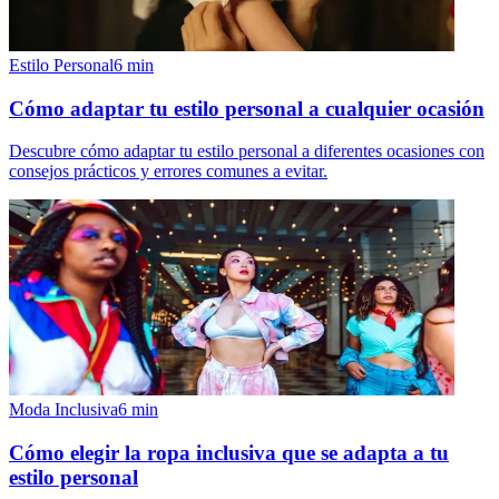
Estilo Personal
6
min
Cómo adaptar tu estilo personal a cualquier ocasión
Descubre cómo adaptar tu estilo personal a diferentes ocasiones con
consejos prácticos y errores comunes a evitar.
Moda Inclusiva
6
min
Cómo elegir la ropa inclusiva que se adapta a tu
estilo personal