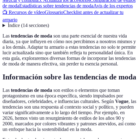
Mezcla y combina
5. Actualiza los accesorios
Comparación de estilos
de moda
Estadísticas sobre tendencias de moda
Avis de los expertos
📺 Recursos de vídeo
Glossario
Checklist antes de actualizar tu
armario
Índice
(
14
secciones
)
Las
tendencias de moda
son una parte esencial de nuestra vida
diaria, ya que influyen en cómo nos percibimos a nosotros mismos y
a los demás. Adaptar tu armario a estas tendencias no solo te permite
lucir actualizada sino que también refleja tu personalidad única. En
esta guía, exploraremos diversas formas de incorporar las tendencias
de moda de manera efectiva, sin perder tu esencia personal.
Información sobre las tendencias de moda
Las
tendencias de moda
son estilos o elementos que toman
protagonismo en una época específica, siendo impulsados por
diseñadores, celebridades, e influencias culturales. Según
Vogue
, las
tendencias son una respuesta al contexto social y político, y pueden
variar significativamente a lo largo del tiempo. Por ejemplo, en
2026, hemos visto un resurgimiento de estilos de los años 90 y
2000, marcados por colores vibrantes y patrones atrevidos, así como
un enfoque hacia la sostenibilidad en la moda.