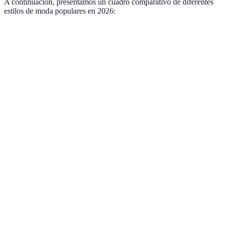
A continuación, presentamos un cuadro comparativo de diferentes
estilos de moda populares en 2026:
Estilo
Descripción
Ventajas
Desventajas
Puede
Colores neutros,
Fácil de
Minimalista
parecer
cortes limpios
combinar
aburrido
Tejidos ligeros,
Comodidad
Puede ser
Boho
estampados
y
difícil de
naturales
versatilidad
vestir
No siempre
Ropa deportiva
Muy
adecuada
Athleisure
que se puede usar
cómoda
para el
cotidianamente
trabajo
Prendas de
Único y
Más difícil
Vintage
épocas anteriores
sostenible
de encontrar