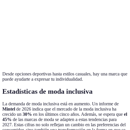
ASOS
34 - 54
Casual
Moda urbana
Nike
34 - 56
Deportivo
Ropa activa
Variaciones de
Zalando
32 - 60
Variado
tendencias
Good
Ajuste
00 - 24
Jeans inclusivos
American
perfecto
Desde opciones deportivas hasta estilos casuales, hay una marca que
puede ayudarte a expresar tu individualidad.
Estadísticas de moda inclusiva
La demanda de moda inclusiva está en aumento. Un informe de
Mintel
de 2026 indica que el mercado de la moda inclusiva ha
crecido un
30%
en los últimos cinco años. Además, se espera que
el
45%
de las marcas de moda se adapten a estas tendencias para
2027. Estas cifras no solo reflejan un cambio en las preferencias del
consumidor, sino también una transformación en la forma en que se