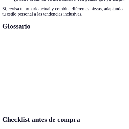
Sí, revisa tu armario actual y combina diferentes piezas, adaptando
tu estilo personal a las tendencias inclusivas.
Glossario
Terme
Définition
Moda
Ropa y estilos que son accesibles a todos, sin
Inclusiva
discriminación.
Medida que determina el tamaño de la ropa para su
Talla
ajuste adecuado.
Variedad de elementos o personas que conforman un
Diversidad
todo.
Checklist antes de compra