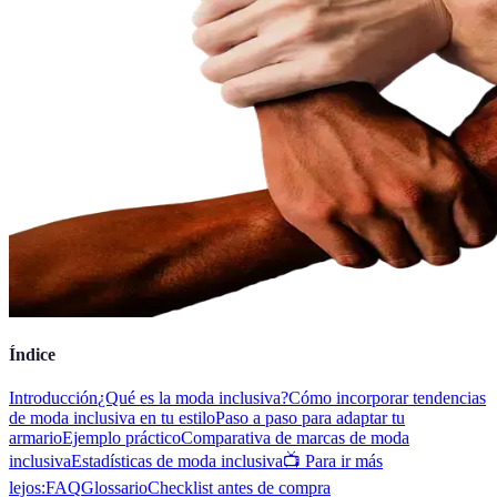
Índice
Introducción
¿Qué es la moda inclusiva?
Cómo incorporar tendencias
de moda inclusiva en tu estilo
Paso a paso para adaptar tu
armario
Ejemplo práctico
Comparativa de marcas de moda
inclusiva
Estadísticas de moda inclusiva
📺 Para ir más
lejos:
FAQ
Glossario
Checklist antes de compra