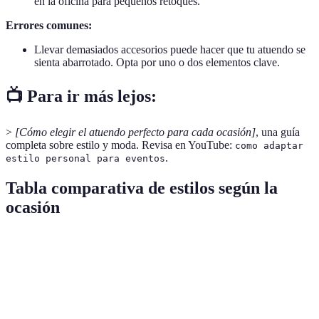
en la oficina para pequeños retoques.
Errores comunes:
Llevar demasiados accesorios puede hacer que tu atuendo se
sienta abarrotado. Opta por uno o dos elementos clave.
📺 Para ir más lejos:
>
[Cómo elegir el atuendo perfecto para cada ocasión]
, una guía
completa sobre estilo y moda. Revisa en YouTube:
como adaptar
.
estilo personal para eventos
Tabla comparativa de estilos según la
ocasión
Ocasión
Estilo recomendado
Accesorios clave
Consejos 
Cena
Vestido de gala o
Opta por
Joyas discretas
formal
traje
colores os