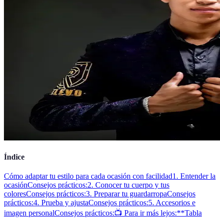
Índice
Cómo adaptar tu estilo para cada ocasión con facilidad
1. Entender la
ocasión
Consejos prácticos:
2. Conocer tu cuerpo y tus
colores
Consejos prácticos:
3. Preparar tu guardarropa
Consejos
prácticos:
4. Prueba y ajusta
Consejos prácticos:
5. Accesorios e
imagen personal
Consejos prácticos:
📺 Para ir más lejos:
**Tabla