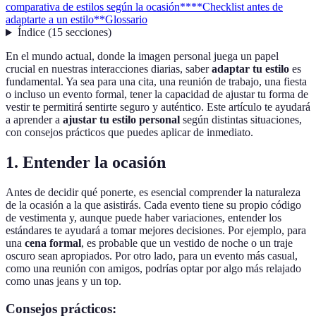
comparativa de estilos según la ocasión**
**Checklist antes de
adaptarte a un estilo**
Glossario
Índice
(
15
secciones
)
En el mundo actual, donde la imagen personal juega un papel
crucial en nuestras interacciones diarias, saber
adaptar tu estilo
es
fundamental. Ya sea para una cita, una reunión de trabajo, una fiesta
o incluso un evento formal, tener la capacidad de ajustar tu forma de
vestir te permitirá sentirte seguro y auténtico. Este artículo te ayudará
a aprender a
ajustar tu estilo personal
según distintas situaciones,
con consejos prácticos que puedes aplicar de inmediato.
1. Entender la ocasión
Antes de decidir qué ponerte, es esencial comprender la naturaleza
de la ocasión a la que asistirás. Cada evento tiene su propio código
de vestimenta y, aunque puede haber variaciones, entender los
estándares te ayudará a tomar mejores decisiones. Por ejemplo, para
una
cena formal
, es probable que un vestido de noche o un traje
oscuro sean apropiados. Por otro lado, para un evento más casual,
como una reunión con amigos, podrías optar por algo más relajado
como unas jeans y un top.
Consejos prácticos: