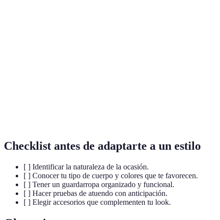
Reunión
Asegúrate
Blazer, pantalones,
de
Reloj elegante
que quede
camisa
trabajo
ajustado
Puedes ju
Fiesta
Sandalias o
Jeans y top chic
con color
casual
botas
brillantes
Usa ropa
Evento
Gorra y
Ropa deportiva
cómoda y
deportivo
zapatillas
transpirab
Checklist antes de adaptarte a un estilo
[ ] Identificar la naturaleza de la ocasión.
[ ] Conocer tu tipo de cuerpo y colores que te favorecen.
[ ] Tener un guardarropa organizado y funcional.
[ ] Hacer pruebas de atuendo con anticipación.
[ ] Elegir accesorios que complementen tu look.