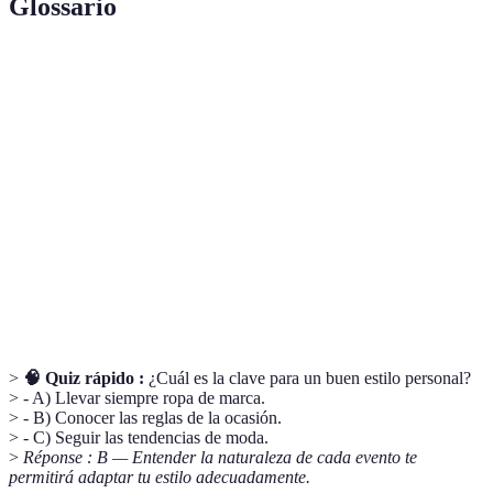
Glossario
Terme
Définition
Estilo
Conjunto de formas en que una persona expresa su
Personal
identidad a través de la vestimenta.
Código de
Normas sociales que determinan qué tipo de ropa es
Vestimenta
apropiada para un evento.
Elementos complementarios que se utilizan para
Accesorios
embellecer o mejorar un atuendo.
>
🧠 Quiz rápido :
¿Cuál es la clave para un buen estilo personal?
> - A) Llevar siempre ropa de marca.
> - B) Conocer las reglas de la ocasión.
> - C) Seguir las tendencias de moda.
>
Réponse : B — Entender la naturaleza de cada evento te
permitirá adaptar tu estilo adecuadamente.