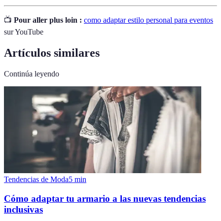
📺
Pour aller plus loin :
como adaptar estilo personal para eventos
sur YouTube
Artículos similares
Continúa leyendo
Tendencias de Moda
5
min
Cómo adaptar tu armario a las nuevas tendencias
inclusivas