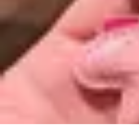
Estilo Para Todos
Moda Inclusiva
Consejos de Estilo
Guía de Estilo
Accesorios
Tendencia
Estilo Para Todos