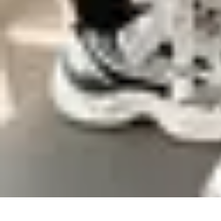
Estilo Para Todos
Moda Inclusiva
Consejos de Estilo
Guía de Estilo
Accesorios
Tendencia
Estilo Para Todos