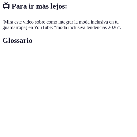
📺 Para ir más lejos:
[Mira este video sobre como integrar la moda inclusiva en tu
guardarropa] en YouTube: "moda inclusiva tendencias 2026".
Glossario
Terme
Définition
Moda
Ropa diseñada para ser cómoda y accesible para
Inclusiva
todos los tipos de cuerpo y habilidades.
Prácticas que buscan reducir el impacto
Sostenibilidad
ambiental y fomentar un consumo responsable.
Estilo
La forma única en que cada individuo expresa su
Personal
identidad a través de la vestimenta.