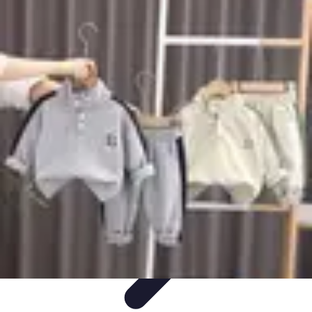
Estilo Para Todos
Moda Inclusiva
Consejos de Estilo
Guía de
Estilo
Accesorios
Tendencias
Estilo Para Todos