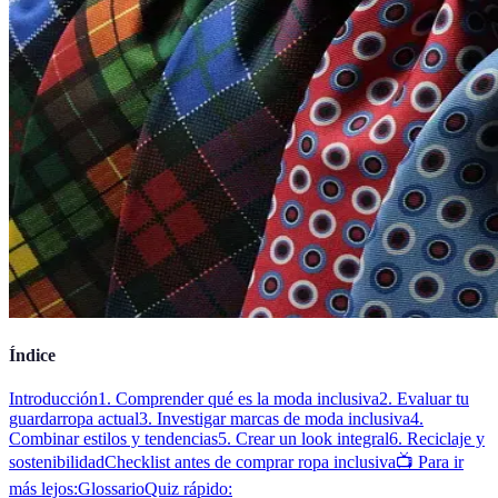
Índice
Introducción
1. Comprender qué es la moda inclusiva
2. Evaluar tu
guardarropa actual
3. Investigar marcas de moda inclusiva
4.
Combinar estilos y tendencias
5. Crear un look integral
6. Reciclaje y
sostenibilidad
Checklist antes de comprar ropa inclusiva
📺 Para ir
más lejos:
Glossario
Quiz rápido: