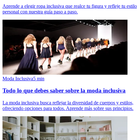
Aprende a elegir ropa inclusiva que realce tu figura y refleje tu estilo
personal con nuestra guía paso a paso.
Moda Inclusiva
5
min
Todo lo que debes saber sobre la moda inclusiva
La moda inclusiva busca reflejar la diversidad de cuerpos y estilos,
ofreciendo opciones para todos. Aprende más sobre sus principios.