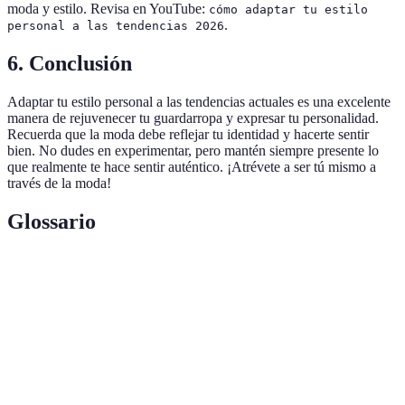
moda y estilo. Revisa en YouTube:
cómo adaptar tu estilo
.
personal a las tendencias 2026
6. Conclusión
Adaptar tu estilo personal a las tendencias actuales es una excelente
manera de rejuvenecer tu guardarropa y expresar tu personalidad.
Recuerda que la moda debe reflejar tu identidad y hacerte sentir
bien. No dudes en experimentar, pero mantén siempre presente lo
que realmente te hace sentir auténtico. ¡Atrévete a ser tú mismo a
través de la moda!
Glossario
Terme
Définition
Estilo
La forma única en que cada individuo combina
personal
prendas y accesorios para reflejar su identidad.
Conjuntos de estilos predominantes en un período
Tendencias
determinado que influyen en las decisiones de