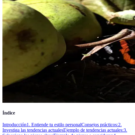
Índice
Introducción
1. Entiende tu estilo personal
Consejos prácticos:
2.
Investiga las tendencias actuales
Ejemplo de tendencias actuales:
3.