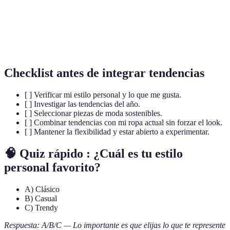
de moda
compra de los consumidores.
Moda
Práctica que promueve el uso de materiales y
sostenible
procesos que minimizan el impacto ambiental.
Checklist antes de integrar tendencias
[ ] Verificar mi estilo personal y lo que me gusta.
[ ] Investigar las tendencias del año.
[ ] Seleccionar piezas de moda sostenibles.
[ ] Combinar tendencias con mi ropa actual sin forzar el look.
[ ] Mantener la flexibilidad y estar abierto a experimentar.
🧠 Quiz rápido : ¿Cuál es tu estilo
personal favorito?
A) Clásico
B) Casual
C) Trendy
Respuesta: A/B/C — Lo importante es que elijas lo que te represente