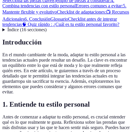
Selecciona las piezas clave
Ejemplo de piezas a considerar:
4.
Combina tendencias con estilo personal
Errores comunes a evitar:
5.
Mantente flexible y evolutivo
Checklist de adaptaciones:
📺 Recursos
Adicionales
6. Conclusión
Glossario
Checklist antes de integrar
tendencias
🧠 Quiz rápido : ¿Cuál es tu estilo personal favorito?
Índice
(
16
secciones
)
Introducción
En el mundo cambiante de la moda, adaptar tu estilo personal a las
tendencias actuales puede resultar un desafío. La clave es encontrar
un equilibrio entre lo que está de moda y lo que realmente refleja
quién eres. En este artículo, te guiaremos a través de un proceso
detallado que te permitirá integrar las tendencias actuales en tu
guardarropa sin sacrificar tu esencia. Además, exploraremos los
elementos que puedes considerar y algunos errores comunes que
evitar.
1. Entiende tu estilo personal
Antes de comenzar a adaptar tu estilo personal, es crucial entender
qué es lo que realmente te gusta. Reflexiona sobre las prendas que
más disfrutas usar y las que te hacen sentir más seguro. Puedes hacer