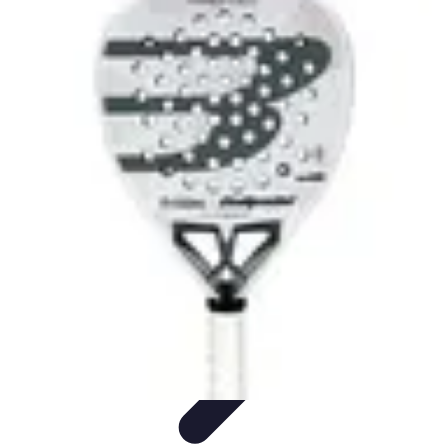
Estilo Para Todos
Moda Inclusiva
Consejos de Estilo
Guía de
Estilo
Accesorios
Tendencias
Estilo Para Todos