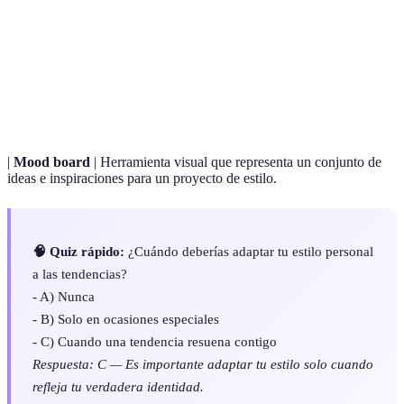
Estilo
Forma única en que cada persona expresa su
personal
identidad a través de la moda.
Tendencias
Estilos o prendas que están en popularidad
de moda
temporalmente.
|
Mood board
| Herramienta visual que representa un conjunto de
ideas e inspiraciones para un proyecto de estilo.
🧠 Quiz rápido:
¿Cuándo deberías adaptar tu estilo personal
a las tendencias?
- A) Nunca
- B) Solo en ocasiones especiales
- C) Cuando una tendencia resuena contigo
Respuesta: C — Es importante adaptar tu estilo solo cuando
refleja tu verdadera identidad.