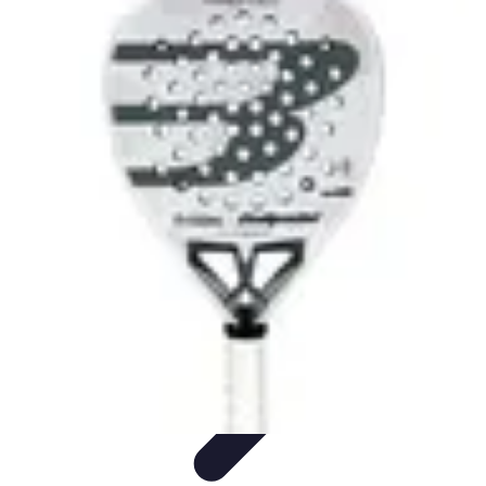
Estilo Para Todos
Moda Inclusiva
Consejos de Estilo
Guía de
Estilo
Accesorios
Tendencias
Estilo Para Todos