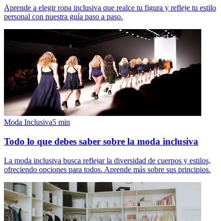
Aprende a elegir ropa inclusiva que realce tu figura y refleje tu estilo
personal con nuestra guía paso a paso.
Moda Inclusiva
5
min
Todo lo que debes saber sobre la moda inclusiva
La moda inclusiva busca reflejar la diversidad de cuerpos y estilos,
ofreciendo opciones para todos. Aprende más sobre sus principios.