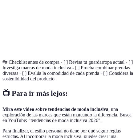
Práctica de crear ropa de manera que minimice
Sostenibilidad
el impacto ambiental y promueva un futuro
saludable.
La capacidad de expresar la identidad personal a
Autoexpresión
través de decisiones de moda.
## Checklist antes de compra - [ ] Revisa tu guardarropa actual - [ ]
Investiga marcas de moda inclusiva - [ ] Prueba combinar prendas
diversas - [ ] Evalúa la comodidad de cada prenda - [ ] Considera la
sostenibilidad del producto
📺 Para ir más lejos:
Mira este video sobre tendencias de moda inclusiva
, una
exploración de las marcas que están marcando la diferencia. Busca
en YouTube: "tendencias de moda inclusiva 2026".
Para finalizar, el estilo personal no tiene por qué seguir reglas
estrictas. Al incorporar la moda inclusiva, puedes crear una