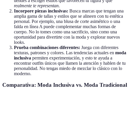
tiendes a escoger estilos que favorecen tu figura y que
realmente te representan
.
Incorpore piezas inclusivas:
Busca marcas que tengan una
amplia gama de tallas y estilos que se alineen con tu estética
personal. Por ejemplo, una blusa de corte asimétrico o una
falda en línea A puede complementar muchas formas de
cuerpo. No lo tomes como una sacrificio, sino como una
oportunidad para divertirte con la moda y explorar nuevos
looks.
Prueba combinaciones diferentes:
Juega con diferentes
texturas, patrones y colores. Las tendencias actuales en
moda
inclusiva
permiten experimentación, y esto te ayuda a
encontrar outfits únicos que llamen la atención y hablen de tu
personalidad. No tengas miedo de mezclar lo clásico con lo
moderno.
Comparativa: Moda Inclusiva vs. Moda Tradicional
Característica
Moda Inclusiva
Moda Tradicional
Verdic
Opta p
Variedad de
Amplia y
Limitada
lo
Tallas
diversa
inclusi