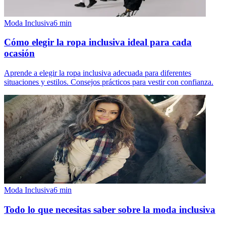
Moda Inclusiva
6
min
Cómo elegir la ropa inclusiva ideal para cada
ocasión
Aprende a elegir la ropa inclusiva adecuada para diferentes
situaciones y estilos. Consejos prácticos para vestir con confianza.
Moda Inclusiva
6
min
Todo lo que necesitas saber sobre la moda inclusiva