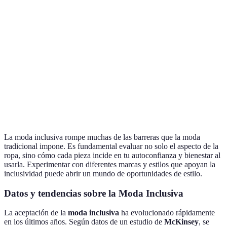
Representación
Acepta todas las
Inclusi
A menudo binaria
de Géneros
identidades
es mej
Generalmente
Prefier
Materiales
más eco-
Menos frecuente
marcas
Sostenibles
friendly
sosteni
Variada y
A menudo
Explor
Estética
creativa
restrictiva
diverso
La moda inclusiva rompe muchas de las barreras que la moda
tradicional impone. Es fundamental evaluar no solo el aspecto de la
ropa, sino cómo cada pieza incide en tu autoconfianza y bienestar al
usarla. Experimentar con diferentes marcas y estilos que apoyan la
inclusividad puede abrir un mundo de oportunidades de estilo.
Datos y tendencias sobre la Moda Inclusiva
La aceptación de la
moda inclusiva
ha evolucionado rápidamente
en los últimos años. Según datos de un estudio de
McKinsey
, se