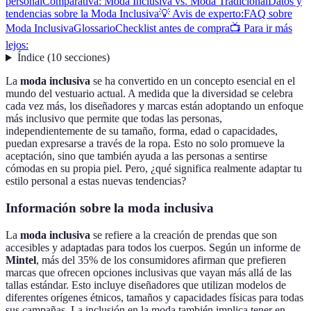
personal
Comparativa: Moda Inclusiva vs. Moda Tradicional
Datos y
tendencias sobre la Moda Inclusiva
💡 Avis de experto:
FAQ sobre
Moda Inclusiva
Glossario
Checklist antes de compra
📺 Para ir más
lejos:
Índice
(
10
secciones
)
La
moda inclusiva
se ha convertido en un concepto esencial en el
mundo del vestuario actual. A medida que la diversidad se celebra
cada vez más, los diseñadores y marcas están adoptando un enfoque
más inclusivo que permite que todas las personas,
independientemente de su tamaño, forma, edad o capacidades,
puedan expresarse a través de la ropa. Esto no solo promueve la
aceptación, sino que también ayuda a las personas a sentirse
cómodas en su propia piel. Pero, ¿qué significa realmente adaptar tu
estilo personal a estas nuevas tendencias?
Información sobre la moda inclusiva
La
moda inclusiva
se refiere a la creación de prendas que son
accesibles y adaptadas para todos los cuerpos. Según un informe de
Mintel
, más del 35% de los consumidores afirman que prefieren
marcas que ofrecen opciones inclusivas que vayan más allá de las
tallas estándar. Esto incluye diseñadores que utilizan modelos de
diferentes orígenes étnicos, tamaños y capacidades físicas para todas
sus campañas. La inclusión en la moda también implica tener en