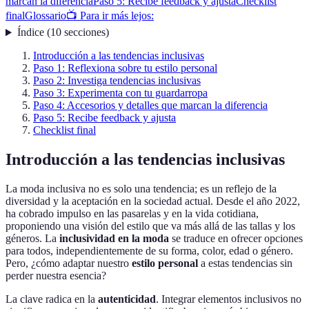
marcan la diferencia
Paso 5: Recibe feedback y ajusta
Checklist
final
Glossario
📺 Para ir más lejos:
Índice
(
10
secciones
)
Introducción a las tendencias inclusivas
Paso 1: Reflexiona sobre tu estilo personal
Paso 2: Investiga tendencias inclusivas
Paso 3: Experimenta con tu guardarropa
Paso 4: Accesorios y detalles que marcan la diferencia
Paso 5: Recibe feedback y ajusta
Checklist final
Introducción a las tendencias inclusivas
La moda inclusiva no es solo una tendencia; es un reflejo de la
diversidad y la aceptación en la sociedad actual. Desde el año 2022,
ha cobrado impulso en las pasarelas y en la vida cotidiana,
proponiendo una visión del estilo que va más allá de las tallas y los
géneros. La
inclusividad en la moda
se traduce en ofrecer opciones
para todos, independientemente de su forma, color, edad o género.
Pero, ¿cómo adaptar nuestro
estilo personal
a estas tendencias sin
perder nuestra esencia?
La clave radica en la
autenticidad
. Integrar elementos inclusivos no