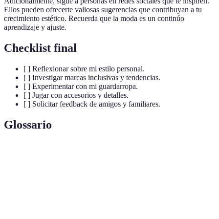
Adicionalmente, sigue a personas en redes sociales que te inspiren.
Ellos pueden ofrecerte valiosas sugerencias que contribuyan a tu
crecimiento estético. Recuerda que la moda es un continúo
aprendizaje y ajuste.
Checklist final
[ ] Reflexionar sobre mi estilo personal.
[ ] Investigar marcas inclusivas y tendencias.
[ ] Experimentar con mi guardarropa.
[ ] Jugar con accesorios y detalles.
[ ] Solicitar feedback de amigos y familiares.
Glossario
Terme
Définition
Moda
Moda que considera diferentes tamaños, géneros y
inclusiva
razas.
Estilo
La forma única en que cada individuo expresa su