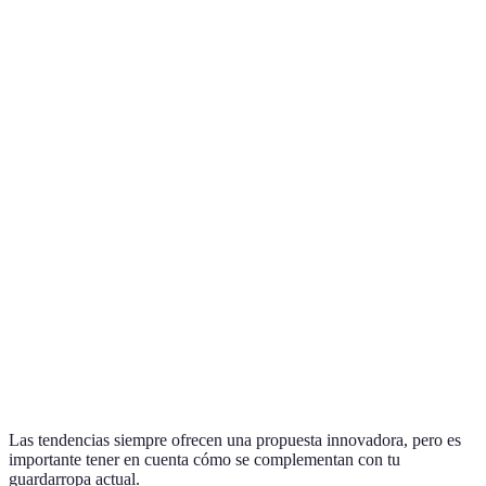
Tendencia
Estilo clásico
Pros
Contras
Puede ser
Estampados
Aporta
Sólidos
ligero en
florales
frescura
invierno
Comodidad
No siempre es
Oversized
Ajustado
y
favorecedor
versatilidad
Mejor para
A menudo
Sostenibilidad
Moda rápida
el planeta
más caro
Marcan
Pueden no
Colores
Neutros
una
combinar
llamativos
declaración
bien con otros
Las tendencias siempre ofrecen una propuesta innovadora, pero es
importante tener en cuenta cómo se complementan con tu
guardarropa actual.