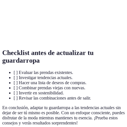
Práctica que busca reducir el impacto negativo en
Sostenibilidad
el medio ambiente.
Estilo
La forma única que cada persona tiene de
personal
expresarse a través de su moda.
Checklist antes de actualizar tu
guardarropa
[ ] Evaluar las prendas existentes.
[ ] Investigar tendencias actuales.
[ ] Hacer una lista de deseos de compras.
[ ] Combinar prendas viejas con nuevas.
[ ] Invertir en sostenibilidad.
[ ] Revisar las combinaciones antes de salir.
En conclusión, adaptar tu guardarropa a las tendencias actuales sin
dejar de ser tú mismo es posible. Con un enfoque consciente, puedes
disfrutar de la moda mientras mantienes tu esencia. ¡Prueba estos
consejos y verás resultados sorprendentes!