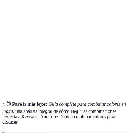
Terme
Définition
Colores
Colores que se encuentran opuestos en la
complementarios
rueda de colores, creando un alto contraste.
Conjunto de colores seleccionados para ser
Paleta de colores
usados juntos en un espacio o atuendo.
Colores que no son predominantes, como
Color neutro
blanco, gris, negro, que pueden combinarse
fácilmente con otros.
>
📺 Para ir más lejos:
Guía completa para combinar colores en
moda
, una análisis integral de cómo elegir las combinaciones
perfectas. Revisa en YouTube: "cómo combinar colores para
destacar".