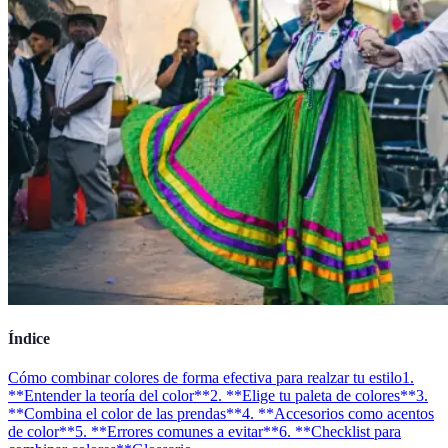
Índice
Cómo combinar colores de forma efectiva para realzar tu estilo
1.
**Entender la teoría del color**
2. **Elige tu paleta de colores**
3.
**Combina el color de las prendas**
4. **Accesorios como acentos
de color**
5. **Errores comunes a evitar**
6. **Checklist para