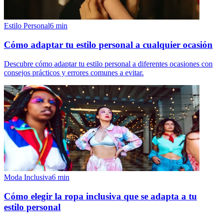
Estilo Personal
6
min
Cómo adaptar tu estilo personal a cualquier ocasión
Descubre cómo adaptar tu estilo personal a diferentes ocasiones con
consejos prácticos y errores comunes a evitar.
Moda Inclusiva
6
min
Cómo elegir la ropa inclusiva que se adapta a tu
estilo personal