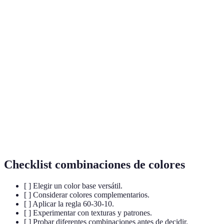
Terme
Définition
Son colores que se encuentran opuestos en el
Colores
círculo cromático y que, al combinarse, crean
complementarios
un alto contraste.
El color principal de un atuendo, que puede
Color base
ser neutro o un tono predominante.
Técnica de combinación de colores que
Regla 60-30-10
sugiere una proporción de 60% color
dominante, 30% secundario y 10% acento.
Checklist combinaciones de colores
[ ] Elegir un color base versátil.
[ ] Considerar colores complementarios.
[ ] Aplicar la regla 60-30-10.
[ ] Experimentar con texturas y patrones.
[ ] Probar diferentes combinaciones antes de decidir.