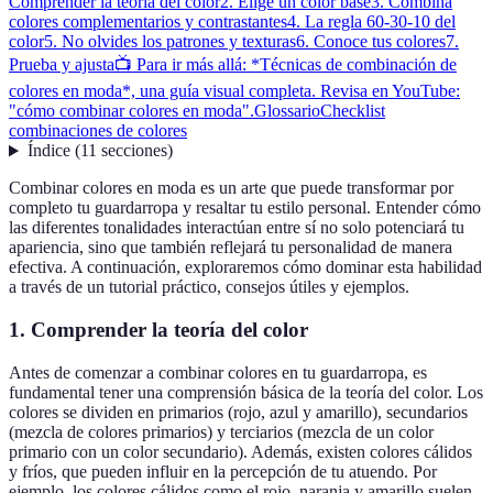
Comprender la teoría del color
2. Elige un color base
3. Combina
colores complementarios y contrastantes
4. La regla 60-30-10 del
color
5. No olvides los patrones y texturas
6. Conoce tus colores
7.
Prueba y ajusta
📺 Para ir más allá: *Técnicas de combinación de
colores en moda*, una guía visual completa. Revisa en YouTube:
"cómo combinar colores en moda".
Glossario
Checklist
combinaciones de colores
Índice
(
11
secciones
)
Combinar colores en moda es un arte que puede transformar por
completo tu guardarropa y resaltar tu estilo personal. Entender cómo
las diferentes tonalidades interactúan entre sí no solo potenciará tu
apariencia, sino que también reflejará tu personalidad de manera
efectiva. A continuación, exploraremos cómo dominar esta habilidad
a través de un tutorial práctico, consejos útiles y ejemplos.
1. Comprender la teoría del color
Antes de comenzar a combinar colores en tu guardarropa, es
fundamental tener una comprensión básica de la teoría del color. Los
colores se dividen en primarios (rojo, azul y amarillo), secundarios
(mezcla de colores primarios) y terciarios (mezcla de un color
primario con un color secundario). Además, existen colores cálidos
y fríos, que pueden influir en la percepción de tu atuendo. Por
ejemplo, los colores cálidos como el rojo, naranja y amarillo suelen