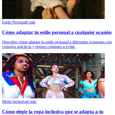
Estilo Personal
6
min
Cómo adaptar tu estilo personal a cualquier ocasión
Descubre cómo adaptar tu estilo personal a diferentes ocasiones con
consejos prácticos y errores comunes a evitar.
Moda Inclusiva
6
min
Cómo elegir la ropa inclusiva que se adapta a tu