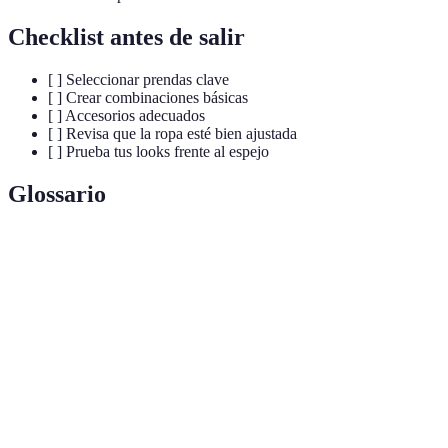
Checklist antes de salir
[ ] Seleccionar prendas clave
[ ] Crear combinaciones básicas
[ ] Accesorios adecuados
[ ] Revisa que la ropa esté bien ajustada
[ ] Prueba tus looks frente al espejo
Glossario
Terme
Définition
Capacidad de una prenda para ser reutilizada en
Versatilidad
diferentes ocasiones.
Estilo
Forma en que cada persona expresa su identidad a
Personal
través de la moda.
Elementos adicionales que complementan un outfit,
Accesorios