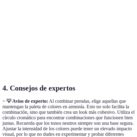
Camisetas
Casual, trabajo
Con jeans, debajo de un blazer
básicas
Blazer
Trabajo, eventos
Con camisetas, vestidos
Jeans
Casual, semi-
Con camisetas, blusas
oscuros
formal
Todo tipo de
Botines
Con jeans, faldas
ocasiones
4. Consejos de expertos
>
💡 Aviso de experto:
Al combinar prendas, elige aquellas que
mantengan la paleta de colores en armonía. Esto no solo facilita la
combinación, sino que también crea un look más cohesivo. Utiliza el
círculo cromático para encontrar combinaciones que funcionen bien
juntas. Recuerda que los tonos neutros siempre son una base segura.
Ajustar la intensidad de los colores puede tener un elevado impacto
visual, por lo que no dudes en experimentar y probar diferentes