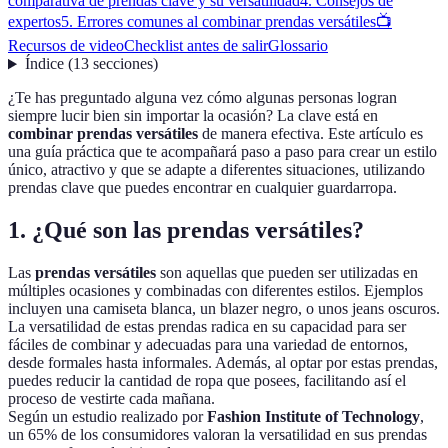
comparativa de prendas clave y su versatilidad
4. Consejos de
expertos
5. Errores comunes al combinar prendas versátiles
📺
Recursos de video
Checklist antes de salir
Glossario
Índice
(
13
secciones
)
¿Te has preguntado alguna vez cómo algunas personas logran
siempre lucir bien sin importar la ocasión? La clave está en
combinar prendas versátiles
de manera efectiva. Este artículo es
una guía práctica que te acompañará paso a paso para crear un estilo
único, atractivo y que se adapte a diferentes situaciones, utilizando
prendas clave que puedes encontrar en cualquier guardarropa.
1. ¿Qué son las prendas versátiles?
Las
prendas versátiles
son aquellas que pueden ser utilizadas en
múltiples ocasiones y combinadas con diferentes estilos. Ejemplos
incluyen una camiseta blanca, un blazer negro, o unos jeans oscuros.
La versatilidad de estas prendas radica en su capacidad para ser
fáciles de combinar y adecuadas para una variedad de entornos,
desde formales hasta informales. Además, al optar por estas prendas,
puedes reducir la cantidad de ropa que posees, facilitando así el
proceso de vestirte cada mañana.
Según un estudio realizado por
Fashion Institute of Technology
,
un 65% de los consumidores valoran la versatilidad en sus prendas