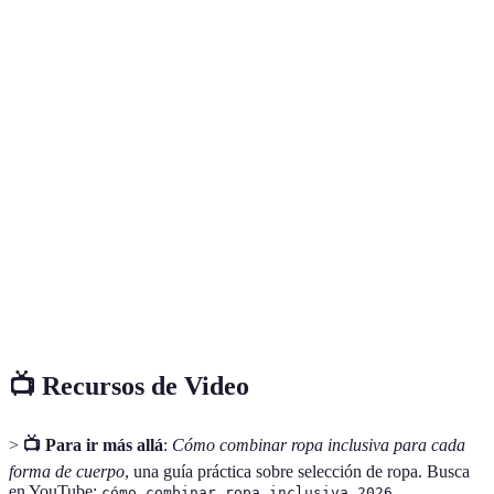
Termino
Definición
Ropa diseñada para adaptarse a diversos tipos de
Ropa
cuerpos, tamaños y estilos, promoviendo la
Inclusiva
autoexpresión y la confianza.
Técnica de vestir donde se combinan varias prendas
Capas
para añadir estilo y funcionalidad, permitiendo ajustar
la vestimenta a diferentes temperaturas y ocasiones.
Conjunto de elecciones estéticas que reflejan la
Estilo
personalidad y preferencias individuales a través de las
Personal
prendas y la forma de combinarlas.
📺 Recursos de Video
>
📺 Para ir más allá
:
Cómo combinar ropa inclusiva para cada
forma de cuerpo
, una guía práctica sobre selección de ropa. Busca
en YouTube:
.
cómo combinar ropa inclusiva 2026