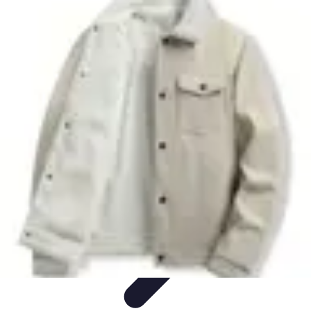
Estilo Para Todos
Moda Inclusiva
Consejos de Estilo
Guía de
Estilo
Accesorios
Tendencias
Estilo Para Todos