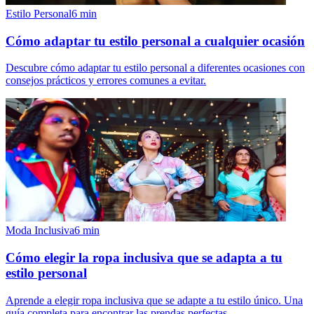
Estilo Personal
6
min
Cómo adaptar tu estilo personal a cualquier ocasión
Descubre cómo adaptar tu estilo personal a diferentes ocasiones con
consejos prácticos y errores comunes a evitar.
Moda Inclusiva
6
min
Cómo elegir la ropa inclusiva que se adapta a tu
estilo personal
Aprende a elegir ropa inclusiva que se adapte a tu estilo único. Una
guía completa para encontrar las prendas perfectas.