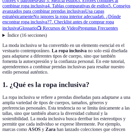
colores y patrones
Paso 3: Mezcla estilos
3. Errores comunes al
combinar ropa inclusiva
4. Tablas comparativas de estilos
5. Consejos
avanzados para combinar prendas inclusivas
Usa capas
estratégicamente
No ignores la ropa interior adecuada
6. ¿Dónde
encontrar ropa inclusiva?
7. Checklist antes de comprar ropa
inclusiva
Glossario
📺 Recursos de Video
Preguntas Frecuentes
Índice
(
16
secciones
)
La moda inclusiva se ha convertido en un elemento esencial en el
vestuario contemporáneo.
La ropa inclusiva
no solo está diseñada
para adaptarse a diferentes tipos de cuerpo, sino que también
fomenta la autoexpresión y la confianza personal. En este tutorial,
aprenderemos a combinar prendas inclusivas para resaltar nuestro
estilo personal auténtico.
1. ¿Qué es la ropa inclusiva?
La ropa inclusiva se refiere a prendas diseñadas para adaptarse a una
amplia variedad de tipos de cuerpos, tamaños, géneros y
preferencias personales. Esta tendencia no se limita únicamente a las
tallas, sino que también abarca la diversidad cultural y la
sostenibilidad. La moda inclusiva busca derribar los estereotipos y
permitir que cada individuo se exprese libremente. Por ejemplo,
marcas como
ASOS
y
Zara
han lanzado colecciones que ofrecen