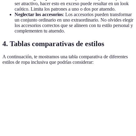
ser atractivo, hacer esto en exceso puede resultar en un look
caótico. Limita los patrones a uno o dos por atuendo.
Neglectar los accesorios
: Los accesorios pueden transformar
un conjunto ordinario en uno extraordinario. No olvides elegir
los accesorios correctos que se alineen con tu estilo personal y
complementen tu atuendo.
4. Tablas comparativas de estilos
A continuación, te mostramos una tabla comparativa de diferentes
estilos de ropa inclusiva que podrías considerar:
Estilo
Prendas
Ocasiones
Ventajas
Camisetas,
Cómodo y
Casual
Uso diario
jeans
versátil
Vestidos midi,
Eventos
Sofisticado y
Elegante
blazers
formales
atractivo
Leggings,
Actividades
Práctico y