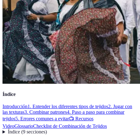
Índice
Introducción
1. Entender los diferentes tipos de tejidos
2. Jugar con
las texturas
3. Combinar patrones
4. Paso a paso para combinar
tejidos
5. Errores comunes a evitar
📺 Recursos
Video
Glossario
Checklist de Combinación de Tejidos
Índice
(
9
secciones
)