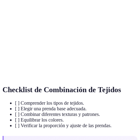
Terme
Définition
Propiedad de la superficie de un tejido que se puede
Textura
sentir y ver.
Patrón
Diseño repetido que puede ser visual en una prenda.
Nivel adicional de ropa que se usa para agregar calidez
Capa
o estilo.
Checklist de Combinación de Tejidos
[ ] Comprender los tipos de tejidos.
[ ] Elegir una prenda base adecuada.
[ ] Combinar diferentes texturas y patrones.
[ ] Equilibrar los colores.
[ ] Verificar la proporción y ajuste de las prendas.