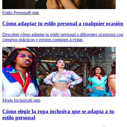
Estilo Personal
6
min
Cómo adaptar tu estilo personal a cualquier ocasión
Descubre cómo adaptar tu estilo personal a diferentes ocasiones con
consejos prácticos y errores comunes a evitar.
Moda Inclusiva
6
min
Cómo elegir la ropa inclusiva que se adapta a tu
estilo personal