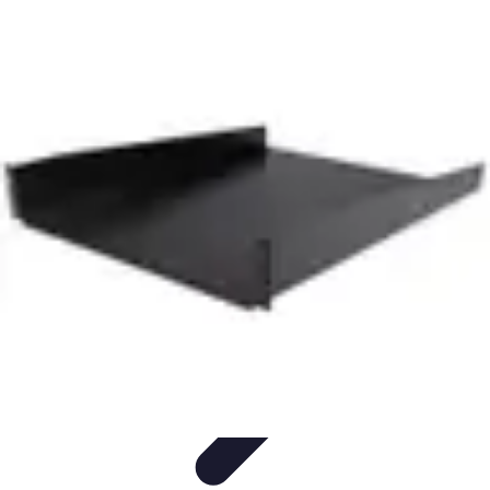
Estilo Para Todos
Moda Inclusiva
Consejos de Estilo
Guía de
Estilo
Accesorios
Tendencias
Estilo Para Todos