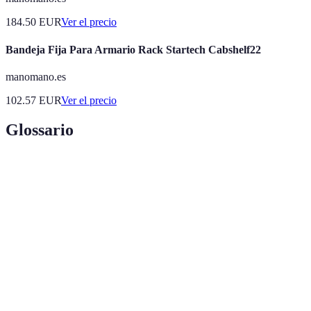
184.50
EUR
Ver el precio
Bandeja Fija Para Armario Rack Startech Cabshelf22
manomano.es
102.57
EUR
Ver el precio
Glossario
Terme
Définition
Armario
Conjunto limitado de prendas básicas que se
cápsula
combinan para crear diversos atuendos.
Moda
Práctica de la industria de la moda que busca
sostenible
minimizar su impacto ambiental y social.
Capacidad de una prenda para ser utilizada en
Versatilidad