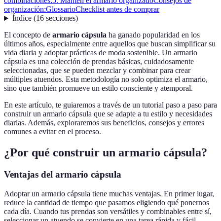
combinaciones:
5. Mantén el armario organizado
Consejos de
organización:
Glossario
Checklist antes de comprar
Índice
(
16
secciones
)
El concepto de
armario cápsula
ha ganado popularidad en los
últimos años, especialmente entre aquellos que buscan simplificar su
vida diaria y adoptar prácticas de moda sostenible. Un armario
cápsula es una colección de prendas básicas, cuidadosamente
seleccionadas, que se pueden mezclar y combinar para crear
múltiples atuendos. Esta metodología no solo optimiza el armario,
sino que también promueve un estilo consciente y atemporal.
En este artículo, te guiaremos a través de un tutorial paso a paso para
construir un armario cápsula que se adapte a tu estilo y necesidades
diarias. Además, exploraremos sus beneficios, consejos y errores
comunes a evitar en el proceso.
¿Por qué construir un armario cápsula?
Ventajas del armario cápsula
Adoptar un armario cápsula tiene muchas ventajas. En primer lugar,
reduce la cantidad de tiempo que pasamos eligiendo qué ponernos
cada día. Cuando tus prendas son versátiles y combinables entre sí,
seleccionar un atuendo se convierte en una tarea rápida y fácil.