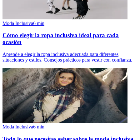
Moda Inclusiva
6
min
Cómo elegir la ropa inclusiva ideal para cada
ocasión
Aprende a elegir la ropa inclusiva adecuada para diferentes
situaciones y estilos. Consejos prácticos para vestir con confianza.
Moda Inclusiva
6
min
Todo lo que necesitas saber sobre la moda inclusiva