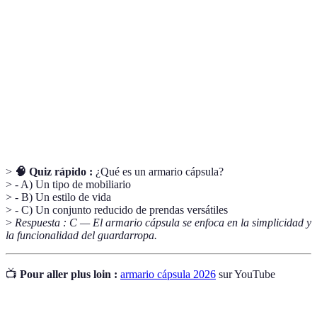
Armario
Un conjunto reducido de prendas versátiles que se
cápsula
pueden combinar entre sí.
Mood
Un collage visual que reúne inspiración y estilo, útil
board
para definir un concepto estético.
Mix and
La estrategia de combinar diferentes prendas y
match
accesorios para crear múltiples looks.
>
🧠 Quiz rápido :
¿Qué es un armario cápsula?
> - A) Un tipo de mobiliario
> - B) Un estilo de vida
> - C) Un conjunto reducido de prendas versátiles
>
Respuesta : C — El armario cápsula se enfoca en la simplicidad y
la funcionalidad del guardarropa.
📺
Pour aller plus loin :
armario cápsula 2026
sur YouTube