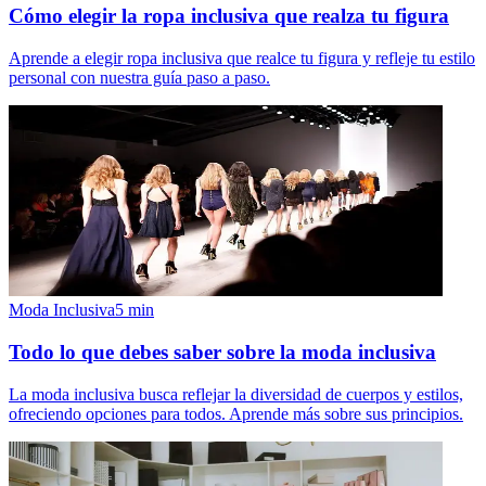
Cómo elegir la ropa inclusiva que realza tu figura
Aprende a elegir ropa inclusiva que realce tu figura y refleje tu estilo
personal con nuestra guía paso a paso.
Moda Inclusiva
5
min
Todo lo que debes saber sobre la moda inclusiva
La moda inclusiva busca reflejar la diversidad de cuerpos y estilos,
ofreciendo opciones para todos. Aprende más sobre sus principios.