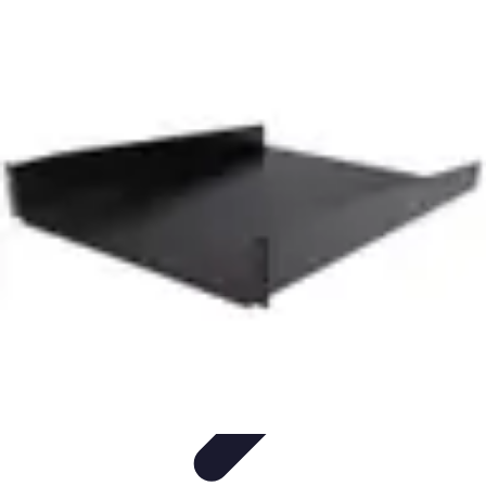
Estilo Para Todos
Moda Inclusiva
Consejos de Estilo
Guía de
Estilo
Accesorios
Tendencias
Estilo Para Todos