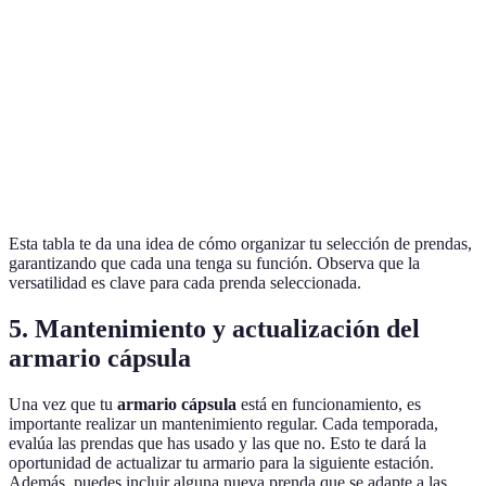
Proporc
Clásico,
Abrigos
2
calidez
largo
estilo
Diferen
Botines,
Calzado
3
estilos 
zapatillas
cada ev
Esta tabla te da una idea de cómo organizar tu selección de prendas,
garantizando que cada una tenga su función. Observa que la
versatilidad es clave para cada prenda seleccionada.
5. Mantenimiento y actualización del
armario cápsula
Una vez que tu
armario cápsula
está en funcionamiento, es
importante realizar un mantenimiento regular. Cada temporada,
evalúa las prendas que has usado y las que no. Esto te dará la
oportunidad de actualizar tu armario para la siguiente estación.
Además, puedes incluir alguna nueva prenda que se adapte a las