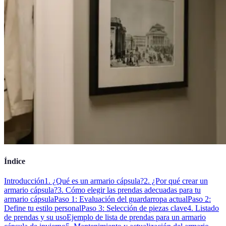
Índice
Introducción
1. ¿Qué es un armario cápsula?
2. ¿Por qué crear un
armario cápsula?
3. Cómo elegir las prendas adecuadas para tu
armario cápsula
Paso 1: Evaluación del guardarropa actual
Paso 2:
Define tu estilo personal
Paso 3: Selección de piezas clave
4. Listado
de prendas y su uso
Ejemplo de lista de prendas para un armario