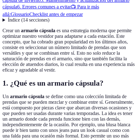
cápsula de invierno
5. Mantenimiento y actualización del armario
cápsula
6. Errores comunes a evitar
📺 Para ir más
allá:
Glossario
Checklist antes de empezar
Índice
(
14
secciones
)
Crear un
armario cápsula
es una estrategia moderna que permite
optimizar nuestro vestidor para adaptarse a cada estación. Este
concepto, que ha cobrado gran popularidad en los últimos años,
consiste en seleccionar un número limitado de prendas que son
versátiles y que se combinan entre sí. Esto no solo reduce la
saturación de prendas en el armario, sino que también facilita la
elección de atuendos diarios, lo cual resulta en una experiencia más
eficaz y agradable al vestir.
1. ¿Qué es un armario cápsula?
Un
armario cápsula
se define como una colección limitada de
prendas que se pueden mezclar y combinar entre sí. Generalmente,
está compuesto por piezas clave que abarcan diversas ocasiones y
que pueden ser usadas durante varias temporadas. La idea es tener
un armario donde cada prenda funcione bien con las demás,
independientemente de la ocasión. Por ejemplo, una blusa blanca
puede ir bien tanto con unos jeans para un look casual como con
una falda para una ocasión más formal. Esto permite un uso más