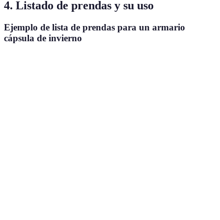
4. Listado de prendas y su uso
Ejemplo de lista de prendas para un armario
cápsula de invierno
Tipo de prenda
Número recomendado
Ejemplos
Versati
Blanca,
5 difere
Camisetas
5
negra,
looks
gris
Ideal p
Básico,
combin
Suéteres
3
oversize
con fal
jeans
Puede s
Jeans,
Pantalones
3
casual 
chinos
formal