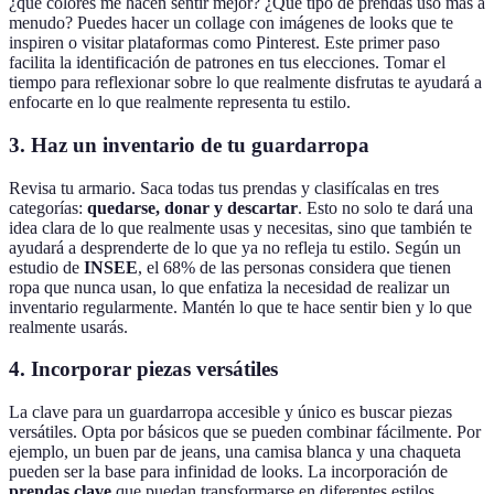
¿qué colores me hacen sentir mejor? ¿Qué tipo de prendas uso más a
menudo? Puedes hacer un collage con imágenes de looks que te
inspiren o visitar plataformas como Pinterest. Este primer paso
facilita la identificación de patrones en tus elecciones. Tomar el
tiempo para reflexionar sobre lo que realmente disfrutas te ayudará a
enfocarte en lo que realmente representa tu estilo.
3.
Haz un inventario de tu guardarropa
Revisa tu armario. Saca todas tus prendas y clasifícalas en tres
categorías:
quedarse, donar y descartar
. Esto no solo te dará una
idea clara de lo que realmente usas y necesitas, sino que también te
ayudará a desprenderte de lo que ya no refleja tu estilo. Según un
estudio de
INSEE
, el 68% de las personas considera que tienen
ropa que nunca usan, lo que enfatiza la necesidad de realizar un
inventario regularmente. Mantén lo que te hace sentir bien y lo que
realmente usarás.
4.
Incorporar piezas versátiles
La clave para un guardarropa accesible y único es buscar piezas
versátiles. Opta por básicos que se pueden combinar fácilmente. Por
ejemplo, un buen par de jeans, una camisa blanca y una chaqueta
pueden ser la base para infinidad de looks. La incorporación de
prendas clave
que puedan transformarse en diferentes estilos