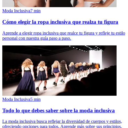
Moda Inclusiva
7
min
Cómo elegir la ropa inclusiva que realza tu figura
Aprende a elegir ropa inclusiva que realce tu figura y refleje tu estilo
personal con nuestra guía paso a paso.
Moda Inclusiva
5
min
Todo lo que debes saber sobre la moda inclusiva
La moda inclusiva busca reflejar la diversidad de cuerpos y estilos,
ofreciendo opciones para todos. Aprende más sobre sus principios.