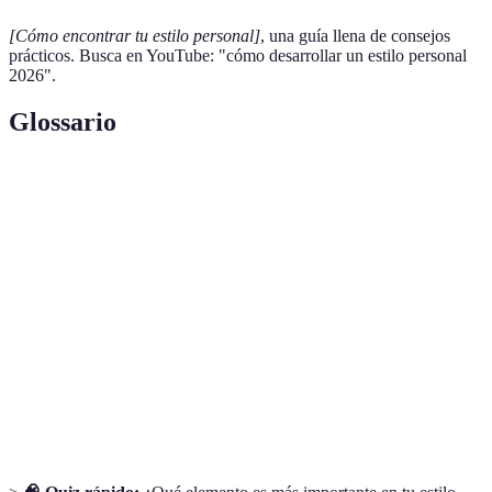
[Cómo encontrar tu estilo personal]
, una guía llena de consejos
prácticos. Busca en YouTube: "cómo desarrollar un estilo personal
2026".
Glossario
Terme
Définition
Estilo
La forma en que expresamos nuestra identidad a
personal
través de la vestimenta.
Moda
Prácticas de moda que buscan reducir el impacto
sostenible
ambiental de la industria.
Psicología
Estudio de cómo la vestimenta afecta nuestras
de la moda
emociones y percepción personal.