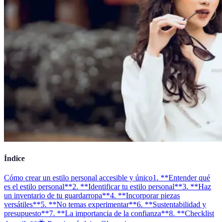
Índice
Cómo crear un estilo personal accesible y único
1. **Entender qué
es el estilo personal**
2. **Identificar tu estilo personal**
3. **Haz
un inventario de tu guardarropa**
4. **Incorporar piezas
versátiles**
5. **No temas experimentar**
6. **Sustentabilidad y
presupuesto**
7. **La importancia de la confianza**
8. **Checklist