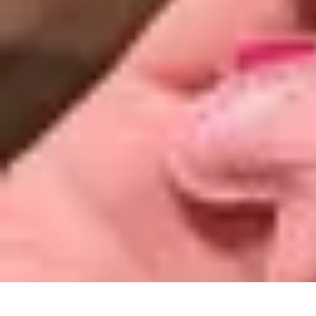
Estilo Para Todos
Moda Inclusiva
Consejos de Estilo
Guía de Estilo
Accesorios
Tendencia
Estilo Para Todos