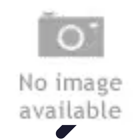
Estilo Para Todos
Moda Inclusiva
Consejos de Estilo
Guía de
Estilo
Accesorios
Tendencias
Estilo Para Todos