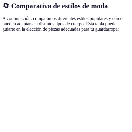
🔄 Comparativa de estilos de moda
A continuación, comparamos diferentes estilos populares y cómo
pueden adaptarse a distintos tipos de cuerpo. Esta tabla puede
guiarte en la elección de piezas adecuadas para tu guardarropa:
Estilo
Características
Ideal para
Ejemplos Visuales
Comodidad y
Todas las
Casual
Denim, camisetas
practicidad
formas
Cuerpo en
Refinado y
Vestidos de cóctel,
Elegante
forma de
sofisticado
trajes
pera
Funcionalidad
Cuerpo
Ropa de
Sport
y actuación
rectángulo
entrenamiento
Estilo libre y
Todas las
Faldas largas,
Bohemio
creativo
formas
blusas sueltas