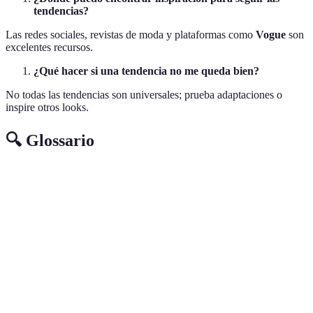
tendencias?
Las redes sociales, revistas de moda y plataformas como
Vogue
son
excelentes recursos.
¿Qué hacer si una tendencia no me queda bien?
No todas las tendencias son universales; prueba adaptaciones o
inspire otros looks.
🔍 Glossario
Término
Definición
Moda
Ropa producida de manera responsable y
Sostenible
ecológica.
Estilo Personal
La forma única en que cada persona se viste.