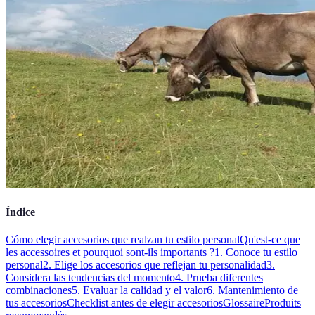
Índice
Cómo elegir accesorios que realzan tu estilo personal
Qu'est-ce que
les accessoires et pourquoi sont-ils importants ?
1. Conoce tu estilo
personal
2. Elige los accesorios que reflejan tu personalidad
3.
Considera las tendencias del momento
4. Prueba diferentes
combinaciones
5. Evaluar la calidad y el valor
6. Mantenimiento de
tus accesorios
Checklist antes de elegir accesorios
Glossaire
Produits