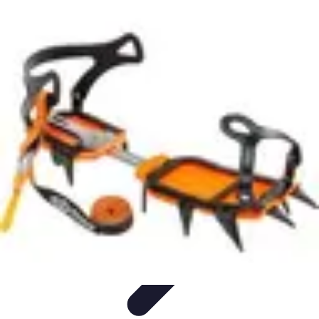
Estilo Para Todos
Moda Inclusiva
Consejos de Estilo
Guía de
Estilo
Accesorios
Tendencias
Estilo Para Todos