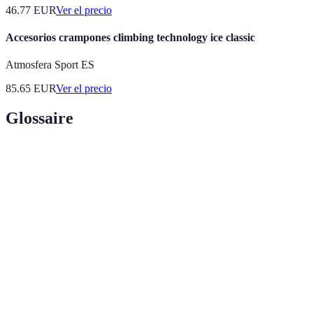
46.77
EUR
Ver el precio
Accesorios crampones climbing technology ice classic
Atmosfera Sport ES
85.65
EUR
Ver el precio
Glossaire
Terme
Définition
La manera en que una persona expresa su
Estilo
individualidad a través de su vestimenta y
personal
complementos.
Tendencias
Influencias actuales que guían el diseño y elección
de moda
de prendas y accesorios.
La medida en que un producto cumple con ciertas
Calidad