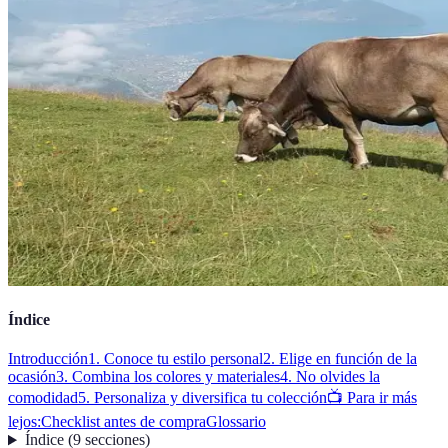
Índice
Introducción
1. Conoce tu estilo personal
2. Elige en función de la
ocasión
3. Combina los colores y materiales
4. No olvides la
comodidad
5. Personaliza y diversifica tu colección
📺 Para ir más
lejos:
Checklist antes de compra
Glossario
Índice
(
9
secciones
)