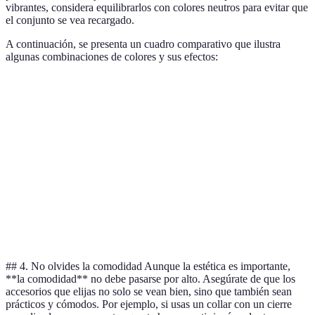
vibrantes, considera equilibrarlos con colores neutros para evitar que
el conjunto se vea recargado.
A continuación, se presenta un cuadro comparativo que ilustra
algunas combinaciones de colores y sus efectos:
Color del atuendo
Accesorio recomendado
Efecto visual
Blanco
Oro
Elegante
Negro
Plata
Moderno
Azul claro
Pastel suave
Fresco
Rojo
Accesorios neutros
Equilibrado
## 4. No olvides la comodidad Aunque la estética es importante,
**la comodidad** no debe pasarse por alto. Asegúrate de que los
accesorios que elijas no solo se vean bien, sino que también sean
prácticos y cómodos. Por ejemplo, si usas un collar con un cierre