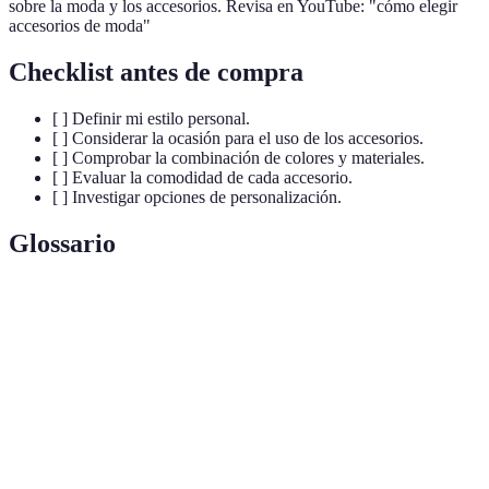
sobre la moda y los accesorios. Revisa en YouTube: "cómo elegir
accesorios de moda"
Checklist antes de compra
[ ] Definir mi estilo personal.
[ ] Considerar la ocasión para el uso de los accesorios.
[ ] Comprobar la combinación de colores y materiales.
[ ] Evaluar la comodidad de cada accesorio.
[ ] Investigar opciones de personalización.
Glossario
Terme
Définition
Accesorios de
Elementos que complementan un atuendo,
moda
como joyas, bolsos y zapatos.
Collage que incluye imágenes de inspiración
Moodboard
para definir un estilo.