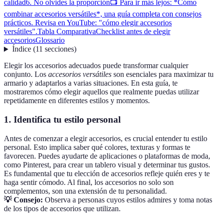
calidad
6. No olvides la proporción
📺 Para ir más lejos: *Cómo
combinar accesorios versátiles*, una guía completa con consejos
prácticos. Revisa en YouTube: "cómo elegir accesorios
versátiles".
Tabla Comparativa
Checklist antes de elegir
accesorios
Glossario
Índice
(
11
secciones
)
Elegir los accesorios adecuados puede transformar cualquier
conjunto. Los
accesorios versátiles
son esenciales para maximizar tu
armario y adaptarlos a varias situaciones. En esta guía, te
mostraremos cómo elegir aquellos que realmente puedas utilizar
repetidamente en diferentes estilos y momentos.
1. Identifica tu estilo personal
Antes de comenzar a elegir accesorios, es crucial entender tu estilo
personal. Esto implica saber qué colores, texturas y formas te
favorecen. Puedes ayudarte de aplicaciones o plataformas de moda,
como Pinterest, para crear un tablero visual y determinar tus gustos.
Es fundamental que tu elección de accesorios refleje quién eres y te
haga sentir cómodo. Al final, los accesorios no solo son
complementos, son una extensión de tu personalidad.
💡 Consejo:
Observa a personas cuyos estilos admires y toma notas
de los tipos de accesorios que utilizan.