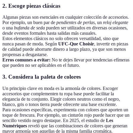
2. Escoge piezas clásicas
Algunas piezas son esenciales en cualquier colección de accesorios.
Por ejemplo, un buen par de
pendientes de perlas
, un
reloj elegante
o una
bufanda de seda
pueden ser utilizados en diversas ocasiones,
desde eventos formales hasta salidas más casuales.
Estos elementos clásicos no solo ofrecen versatilidad, sino que
nunca pasan de moda. Según
UFC-Que Choisir
, invertir en piezas
de calidad puede ahorrarte dinero a largo plazo, ya que son menos
propensas a desgastarse.
Erros comunes a evitar:
No te dejes llevar por tendencias efímeras
que pueden no ser aplicables en el futuro.
3. Considera la paleta de colores
Un principio clave en moda es la armonía de colores. Escoger
accesorios que complementen tu ropa base puede facilitar la
elegancia de tu conjunto. Elegir colores neutros como el negro,
blanco, gris o tonos tierra puede ofrecerte una base excelente.
Para ocasiones específicas, experimenta con colores que aporten un
toque de frescura. Por ejemplo, un cinturón rojo puede hacer que un
sencillo vestido negro destaque. En 2025, el estudio de
Les
Numériques
reveló que las combinaciones de colores que generan
mayor armonía son aquellas de la misma familia cromática.