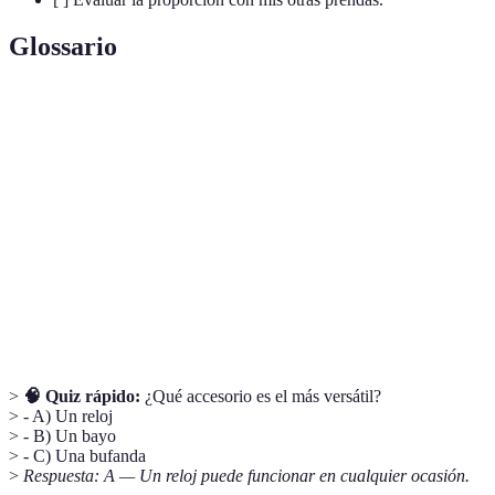
Glossario
Terme
Définition
Accesorios
Elementos que complementan un atuendo.
Paleta de
Conjunto de colores que se combinan
colores
armónicamente.
Relación visual entre distintos elementos de un
Proporción
conjunto.
>
🧠 Quiz rápido:
¿Qué accesorio es el más versátil?
> - A) Un reloj
> - B) Un bayo
> - C) Una bufanda
>
Respuesta: A — Un reloj puede funcionar en cualquier ocasión.