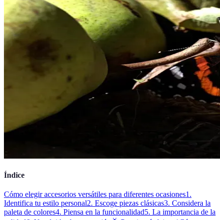
Índice
Cómo elegir accesorios versátiles para diferentes ocasiones
1.
Identifica tu estilo personal
2. Escoge piezas clásicas
3. Considera la
paleta de colores
4. Piensa en la funcionalidad
5. La importancia de la