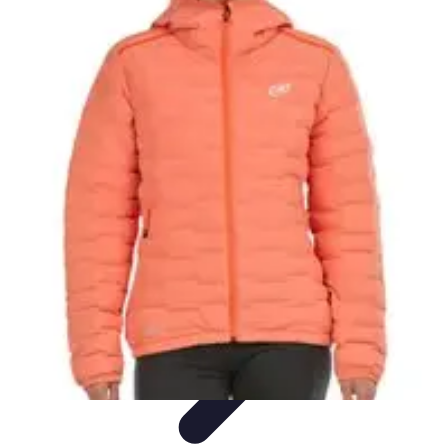
Estilo Para Todos
Moda Inclusiva
Consejos de Estilo
Guía de
Estilo
Accesorios
Tendencias
Estilo Para Todos