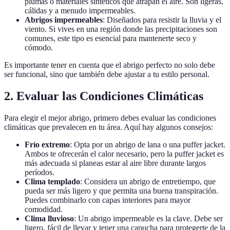
plumas o materiales sintéticos que atrapan el aire. Son ligeras,
cálidas y a menudo impermeables.
Abrigos impermeables
: Diseñados para resistir la lluvia y el
viento. Si vives en una región donde las precipitaciones son
comunes, este tipo es esencial para mantenerte seco y
cómodo.
Es importante tener en cuenta que el abrigo perfecto no solo debe
ser funcional, sino que también debe ajustar a tu estilo personal.
2. Evaluar las Condiciones Climáticas
Para elegir el mejor abrigo, primero debes evaluar las condiciones
climáticas que prevalecen en tu área. Aquí hay algunos consejos:
Frío extremo
: Opta por un abrigo de lana o una puffer jacket.
Ambos te ofrecerán el calor necesario, pero la puffer jacket es
más adecuada si planeas estar al aire libre durante largos
períodos.
Clima templado
: Considera un abrigo de entretiempo, que
pueda ser más ligero y que permita una buena transpiración.
Puedes combinarlo con capas interiores para mayor
comodidad.
Clima lluvioso
: Un abrigo impermeable es la clave. Debe ser
ligero, fácil de llevar y tener una capucha para protegerte de la