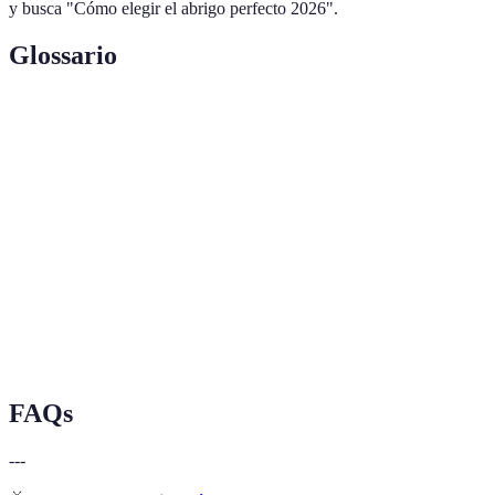
y busca "Cómo elegir el abrigo perfecto 2026".
Glossario
Término
Definición
Propiedad de un material que impide la
Aislamiento
transferencia de calor.
Capacidad de un material de repeler el agua y
Impermeable
mantener su interior seco.
Prenda que cubre la cabeza, frecuentemente
Capucha
integrada en abrigos.
FAQs
---