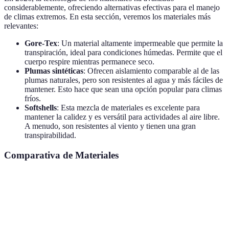
considerablemente, ofreciendo alternativas efectivas para el manejo
de climas extremos. En esta sección, veremos los materiales más
relevantes:
Gore-Tex
: Un material altamente impermeable que permite la
transpiración, ideal para condiciones húmedas. Permite que el
cuerpo respire mientras permanece seco.
Plumas sintéticas
: Ofrecen aislamiento comparable al de las
plumas naturales, pero son resistentes al agua y más fáciles de
mantener. Esto hace que sean una opción popular para climas
fríos.
Softshells
: Esta mezcla de materiales es excelente para
mantener la calidez y es versátil para actividades al aire libre.
A menudo, son resistentes al viento y tienen una gran
transpirabilidad.
Comparativa de Materiales
Tipo de Material
Impermeabilidad
Aislamiento
Durabil
Gore-Tex
Alta
Bajo
Alta