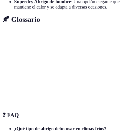
Superdry Abrigo de hombre
: Una opción elegante que
mantiene el calor y se adapta a diversas ocasiones.
🍂 Glossario
Terme
Définition
Abrigo de
Abrigo hecho principalmente de lana, conocido
lana
por su capacidad de mantener el calor.
Material que impide el paso del agua, ideal para
Impermeable
climas lluviosos.
Estilo de abrigo que tiene una forma más clásica y
Corte recto
atemporal.
❓ FAQ
¿Qué tipo de abrigo debo usar en climas fríos?