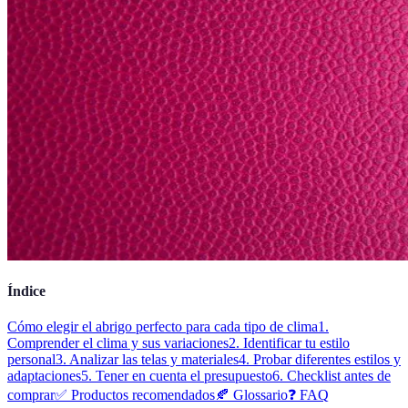
Índice
Cómo elegir el abrigo perfecto para cada tipo de clima
1.
Comprender el clima y sus variaciones
2. Identificar tu estilo
personal
3. Analizar las telas y materiales
4. Probar diferentes estilos y
adaptaciones
5. Tener en cuenta el presupuesto
6. Checklist antes de
comprar
✅ Productos recomendados
🍂 Glossario
❓ FAQ