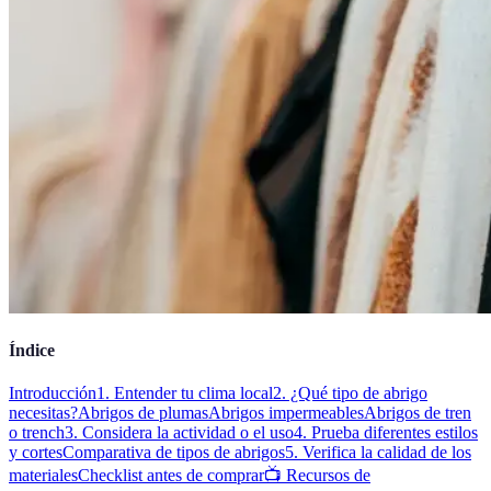
Índice
Introducción
1. Entender tu clima local
2. ¿Qué tipo de abrigo
necesitas?
Abrigos de plumas
Abrigos impermeables
Abrigos de tren
o trench
3. Considera la actividad o el uso
4. Prueba diferentes estilos
y cortes
Comparativa de tipos de abrigos
5. Verifica la calidad de los
materiales
Checklist antes de comprar
📺 Recursos de