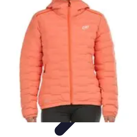
Estilo Para Todos
Moda Inclusiva
Consejos de Estilo
Guía de
Estilo
Accesorios
Tendencias
Estilo Para Todos