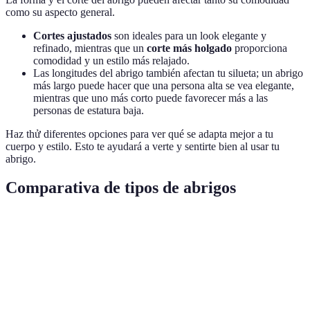
como su aspecto general.
Cortes ajustados
son ideales para un look elegante y
refinado, mientras que un
corte más holgado
proporciona
comodidad y un estilo más relajado.
Las longitudes del abrigo también afectan tu silueta; un abrigo
más largo puede hacer que una persona alta se vea elegante,
mientras que uno más corto puede favorecer más a las
personas de estatura baja.
Haz thử diferentes opciones para ver qué se adapta mejor a tu
cuerpo y estilo. Esto te ayudará a verte y sentirte bien al usar tu
abrigo.
Comparativa de tipos de abrigos
Característica
Abrigo de plumas
Abrigo impermeable
A
Aislamiento
Alto
Bajo
M
Resistencia al
Bajo
Alto
M
agua