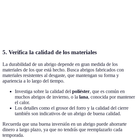
Estilo
Casual
Casual/Formal
F
Usos
C
Inviernos severos
Climas lluviosos
recomendados
t
5. Verifica la calidad de los materiales
La durabilidad de un abrigo depende en gran medida de los
materiales de los que está hecho. Busca abrigos fabricados con
materiales resistentes al desgaste, que mantengan su forma y
apariencia a lo largo del tiempo.
Investiga sobre la calidad del
poliéster
, que es común en
muchos abrigos de invierno, o la
lana
, conocida por mantener
el calor.
Los detalles como el grosor del forro y la calidad del cierre
también son indicativos de un abrigo de buena calidad.
Recuerda que una buena inversión en un abrigo puede ahorrarte
dinero a largo plazo, ya que no tendrás que reemplazarlo cada
temporada.