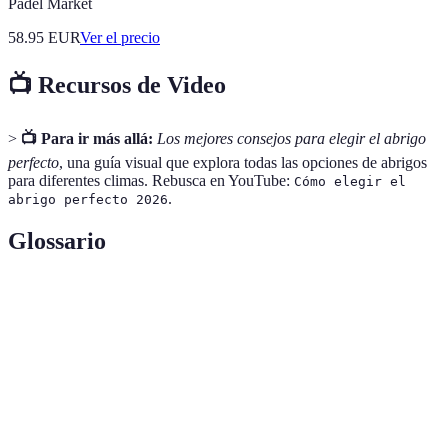
Padel Market
58.95
EUR
Ver el precio
📺 Recursos de Video
>
📺 Para ir más allá:
Los mejores consejos para elegir el abrigo
perfecto
, una guía visual que explora todas las opciones de abrigos
para diferentes climas. Rebusca en YouTube:
Cómo elegir el
.
abrigo perfecto 2026
Glossario
Término
Definición
Aislamiento
Material que proporciona calor sin agregar peso.
Capacidad de un material para resistir la
Impermeable
penetración de agua.