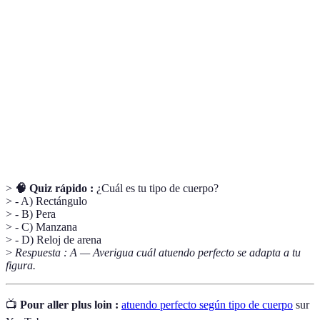
Terme
Définition
Talle
Área de la cintura en una prenda
Prenda
Un artículo de vestir
Silhouette
Contorno o forma de un cuerpo en vestimenta
>
🧠 Quiz rápido :
¿Cuál es tu tipo de cuerpo?
> - A) Rectángulo
> - B) Pera
> - C) Manzana
> - D) Reloj de arena
>
Respuesta : A — Averigua cuál atuendo perfecto se adapta a tu
figura.
📺
Pour aller plus loin :
atuendo perfecto según tipo de cuerpo
sur