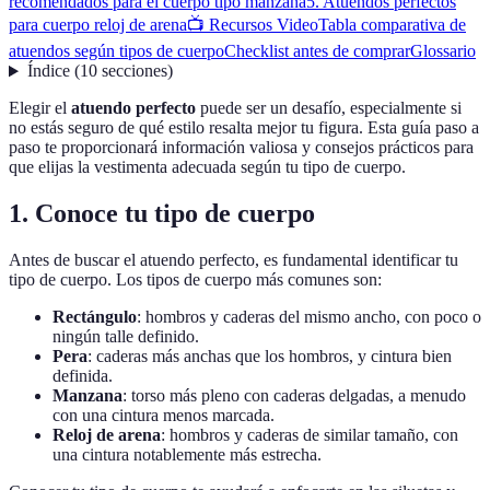
recomendados para el cuerpo tipo manzana
5. Atuendos perfectos
para cuerpo reloj de arena
📺 Recursos Video
Tabla comparativa de
atuendos según tipos de cuerpo
Checklist antes de comprar
Glossario
Índice
(
10
secciones
)
Elegir el
atuendo perfecto
puede ser un desafío, especialmente si
no estás seguro de qué estilo resalta mejor tu figura. Esta guía paso a
paso te proporcionará información valiosa y consejos prácticos para
que elijas la vestimenta adecuada según tu tipo de cuerpo.
1. Conoce tu tipo de cuerpo
Antes de buscar el atuendo perfecto, es fundamental identificar tu
tipo de cuerpo. Los tipos de cuerpo más comunes son:
Rectángulo
: hombros y caderas del mismo ancho, con poco o
ningún talle definido.
Pera
: caderas más anchas que los hombros, y cintura bien
definida.
Manzana
: torso más pleno con caderas delgadas, a menudo
con una cintura menos marcada.
Reloj de arena
: hombros y caderas de similar tamaño, con
una cintura notablemente más estrecha.