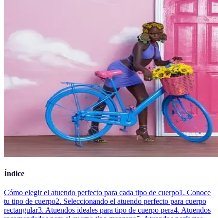
Índice
Cómo elegir el atuendo perfecto para cada tipo de cuerpo
1. Conoce
tu tipo de cuerpo
2. Seleccionando el atuendo perfecto para cuerpo
rectangular
3. Atuendos ideales para tipo de cuerpo pera
4. Atuendos