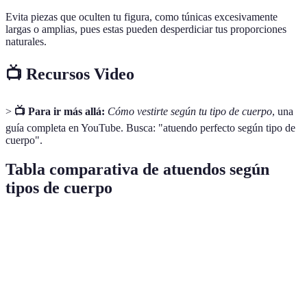
Evita piezas que oculten tu figura, como túnicas excesivamente
largas o amplias, pues estas pueden desperdiciar tus proporciones
naturales.
📺 Recursos Video
>
📺 Para ir más allá:
Cómo vestirte según tu tipo de cuerpo
, una
guía completa en YouTube. Busca: "atuendo perfecto según tipo de
cuerpo".
Tabla comparativa de atuendos según
tipos de cuerpo
Tipo de cuerpo
Atuendo recomendado
Evitar
Accesor
Cortes
Rectángulo
Vestidos en A
Cinturo
rectos