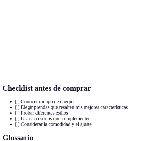
Corte
ajustado
Chaquet
Pera
Blusas con escote V
en la
estructu
parte
inferior
Blusas
Prendas
Manzana
Vestidos imperio
abultadas
estampad
Prendas
Reloj de arena
Prendas ajustadas
Cinturo
sueltas
Checklist antes de comprar
[ ] Conocer mi tipo de cuerpo
[ ] Elegir prendas que resalten mis mejores características
[ ] Probar diferentes estilos
[ ] Usar accesorios que complementen
[ ] Considerar la comodidad y el ajuste
Glossario