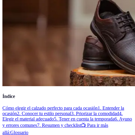
Índice
Cómo elegir el calzado perfecto para cada ocasión
1. Entender la
ocasión
2. Conocer tu estilo personal
3. Priorizar la comodidad
4.
Elegir el material adecuado
5. Tener en cuenta la temporada
6. Ayuno
y errores comunes
7. Resumen y checklist
📺 Para ir más
allá:
Glossario