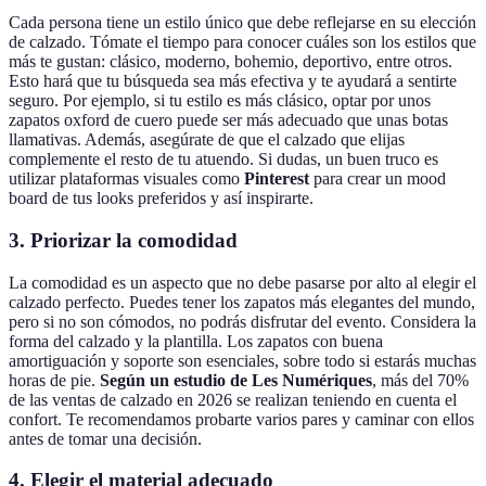
Cada persona tiene un estilo único que debe reflejarse en su elección
de calzado. Tómate el tiempo para conocer cuáles son los estilos que
más te gustan: clásico, moderno, bohemio, deportivo, entre otros.
Esto hará que tu búsqueda sea más efectiva y te ayudará a sentirte
seguro. Por ejemplo, si tu estilo es más clásico, optar por unos
zapatos oxford de cuero puede ser más adecuado que unas botas
llamativas. Además, asegúrate de que el calzado que elijas
complemente el resto de tu atuendo. Si dudas, un buen truco es
utilizar plataformas visuales como
Pinterest
para crear un mood
board de tus looks preferidos y así inspirarte.
3. Priorizar la comodidad
La comodidad es un aspecto que no debe pasarse por alto al elegir el
calzado perfecto. Puedes tener los zapatos más elegantes del mundo,
pero si no son cómodos, no podrás disfrutar del evento. Considera la
forma del calzado y la plantilla. Los zapatos con buena
amortiguación y soporte son esenciales, sobre todo si estarás muchas
horas de pie.
Según un estudio de Les Numériques
, más del 70%
de las ventas de calzado en 2026 se realizan teniendo en cuenta el
confort. Te recomendamos probarte varios pares y caminar con ellos
antes de tomar una decisión.
4. Elegir el material adecuado