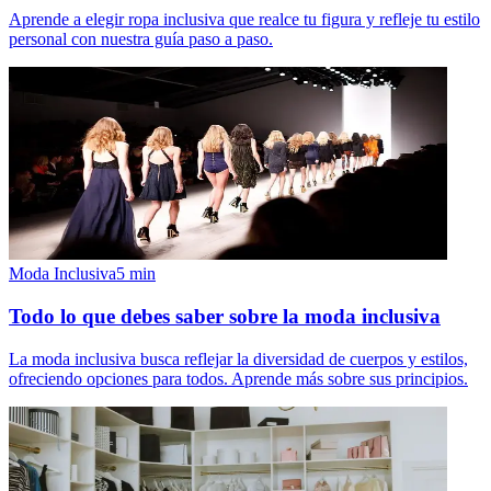
Aprende a elegir ropa inclusiva que realce tu figura y refleje tu estilo
personal con nuestra guía paso a paso.
Moda Inclusiva
5
min
Todo lo que debes saber sobre la moda inclusiva
La moda inclusiva busca reflejar la diversidad de cuerpos y estilos,
ofreciendo opciones para todos. Aprende más sobre sus principios.