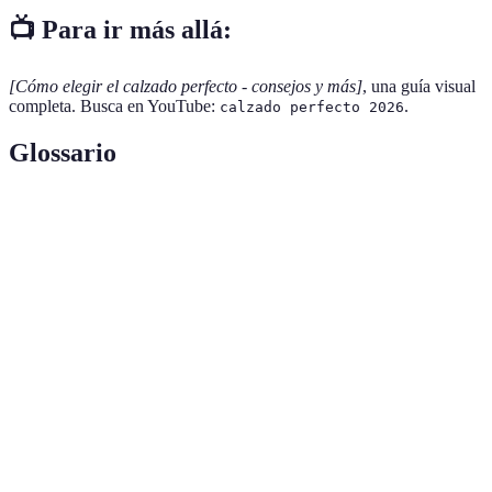
📺 Para ir más allá:
[Cómo elegir el calzado perfecto - consejos y más]
, una guía visual
completa. Busca en YouTube:
.
calzado perfecto 2026
Glossario
Terme
Définition
Zapatos diseñados para ocasiones que
Calzado formal
requieren un atuendo elegante.
Elemento que proporciona comodidad al pisar,
Amortiguación
reduciendo el impacto.
Capacidad de un material para permitir el paso
Transpirabilidad
del aire, evitando que los pies se humedezcan.