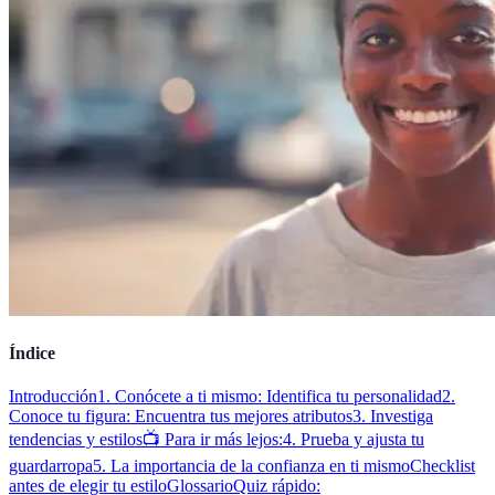
Índice
Introducción
1. Conócete a ti mismo: Identifica tu personalidad
2.
Conoce tu figura: Encuentra tus mejores atributos
3. Investiga
tendencias y estilos
📺 Para ir más lejos:
4. Prueba y ajusta tu
guardarropa
5. La importancia de la confianza en ti mismo
Checklist
antes de elegir tu estilo
Glossario
Quiz rápido: