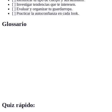
[ ] Investigar tendencias que te interesen.
[ ] Evaluar y organizar tu guardarropa.
[ ] Practicar la autoconfianza en cada look.
Glossario
Terme
Définition
Conjunto de características que definen la forma en
Estilo
que una persona se presenta.
Tipo de
Clasificación que ayuda a determinar qué ropa
cuerpo
favorece mejor a una persona.
Modas actuales que pueden influir en los estilos
Tendencias
personales.
Quiz rápido: