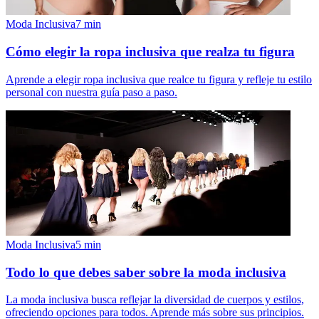
Moda Inclusiva
7
min
Cómo elegir la ropa inclusiva que realza tu figura
Aprende a elegir ropa inclusiva que realce tu figura y refleje tu estilo
personal con nuestra guía paso a paso.
Moda Inclusiva
5
min
Todo lo que debes saber sobre la moda inclusiva
La moda inclusiva busca reflejar la diversidad de cuerpos y estilos,
ofreciendo opciones para todos. Aprende más sobre sus principios.