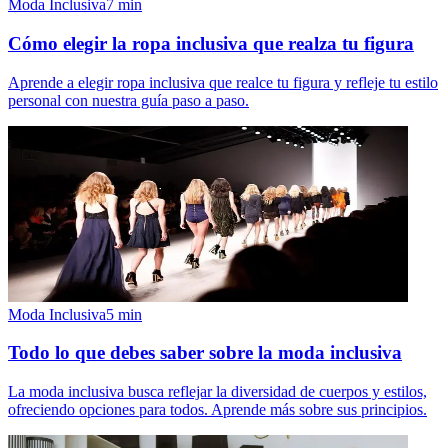
Moda Inclusiva
7
min
Cómo elegir la ropa inclusiva que realza tu figura
Aprende a elegir ropa inclusiva que realce tu figura y refleje tu estilo
personal con nuestra guía paso a paso.
Moda Inclusiva
5
min
Todo lo que debes saber sobre la moda inclusiva
La moda inclusiva busca reflejar la diversidad de cuerpos y estilos,
ofreciendo opciones para todos. Aprende más sobre sus principios.