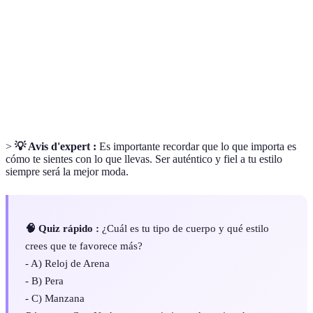
Personal
vestir de una persona.
Tipo de
Clasificación de la figura humana que ayuda a
Cuerpo
determinar qué prendas son las más adecuadas.
Prendas esenciales en un guardarropa que combinan
Básicos
bien y se adaptan a diversas ocasiones.
>
💡 Avis d'expert :
Es importante recordar que lo que importa es
cómo te sientes con lo que llevas. Ser auténtico y fiel a tu estilo
siempre será la mejor moda.
🧠 Quiz rápido :
¿Cuál es tu tipo de cuerpo y qué estilo
crees que te favorece más?
- A) Reloj de Arena
- B) Pera
- C) Manzana