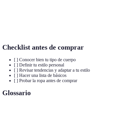
Alargar la
Manzana
Escote en V
solamente a 
figura
parte inferio
Cinturones o
Crear
No definir l
Rectángulo
capas
curvas
figura
Checklist antes de comprar
[ ] Conocer bien tu tipo de cuerpo
[ ] Definir tu estilo personal
[ ] Revisar tendencias y adaptar a tu estilo
[ ] Hacer una lista de básicos
[ ] Probar la ropa antes de comprar
Glossario
Terme
Définition
Estilo
Conjunto de características que definen la manera de