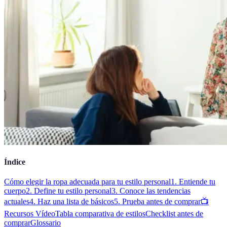
Índice
Cómo elegir la ropa adecuada para tu estilo personal
1. Entiende tu
cuerpo
2. Define tu estilo personal
3. Conoce las tendencias
actuales
4. Haz una lista de básicos
5. Prueba antes de comprar
📺
Recursos Vídeo
Tabla comparativa de estilos
Checklist antes de
comprar
Glossario