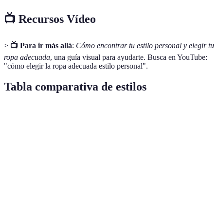
📺 Recursos Vídeo
>
📺 Para ir más allá
:
Cómo encontrar tu estilo personal y elegir tu
ropa adecuada
, una guía visual para ayudarte. Busca en YouTube:
"cómo elegir la ropa adecuada estilo personal".
Tabla comparativa de estilos
Tipo de Cuerpo
Estilo Sugerido
Proporción
Errores Co
Corte ceñido a
No resaltar l
Reloj de Arena
Balanceado
la cintura
cintura
Añadir
Usar prenda
Blusas
Pera
volumen
ajustadas en 
voluminosas
superior
parte superi
Prestar aten