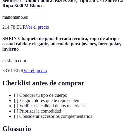
Sekureco - Mono Laboral Biztex Sms, Tipo 5/6 Uso Sobre La
Ropa St30 M Blanco
manomano.es
214.78
EUR
Ver el precio
SHEIN Chaqueta de pana forrada térmica, ropa de abrigo
casual cálida y elegante, adecuada para jóvenes, forro polar,
invierno
es.shein.com
33.61
EUR
Ver el precio
Checklist antes de comprar
[ ] Conocer tu tipo de cuerpo
[ ] Elegir colores que te representen
[ ] Verificar la calidad de los materiales
[ ] Priorizar la comodidad
[ ] Considerar accesorios complementarios
Glossario