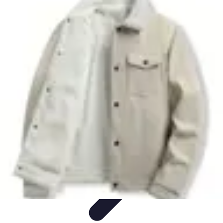
Estilo Para Todos
Moda Inclusiva
Consejos de Estilo
Guía de
Estilo
Accesorios
Tendencias
Estilo Para Todos