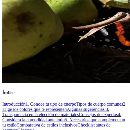
Índice
Introducción
1. Conoce tu tipo de cuerpo
Tipos de cuerpo comunes
2.
Elige los colores que te representen
Algunas sugerencias:
3.
Transparencia en la elección de materiales
Consejos de expertos
4.
Considera la comodidad ante todo
5. Accesorios que complementan
tu estilo
Comparativa de estilos inclusivos
Checklist antes de