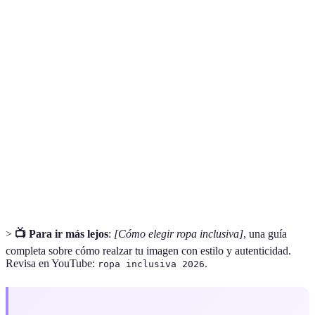
Terme
Définition
Ropa
Ropa diseñada para adaptarse a diversas formas,
Inclusiva
tamaños y estilos, promoviendo la diversidad.
Materiales
Textiles producidos de manera ética, que minimizan
Sostenibles
el impacto ambiental.
Elementos adicionales que complementan un
Accesorios
atuendo, como joyas o bolsos.
>
📺 Para ir más lejos
:
[Cómo elegir ropa inclusiva]
, una guía
completa sobre cómo realzar tu imagen con estilo y autenticidad.
Revisa en YouTube:
.
ropa inclusiva 2026