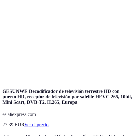
Cómodo y
parecer
Salidas informales,
Casual
versátil
poco
compras
exclusivo
Elegante y
A veces
Eventos empresariales,
Formal
profesional
incómodo
cenas
Impactante
A menudo
De noche
Fiestas, bodas
y festivo
caro
Funcional
Estilo
Actividades deportivas,
Deportivo
y cómodo
limitado
gimnasio
GESUNWE Decodificador de televisión terrestre HD con
puerto HD, receptor de televisión por satélite HEVC 265, 10bit,
Mini Scart, DVB-T2, H.265, Europa
es.aliexpress.com
27.39
EUR
Ver el precio