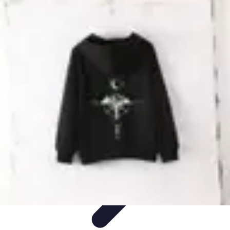
Estilo Para Todos
Moda Inclusiva
Consejos de Estilo
Guía de
Estilo
Accesorios
Tendencias
Estilo Para Todos