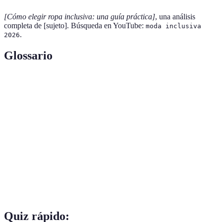
[Cómo elegir ropa inclusiva: una guía práctica]
, una análisis
completa de [sujeto]. Búsqueda en YouTube:
moda inclusiva
.
2026
Glossario
Terme
Définition
Moda
Ropa diseñada para ser accesible y adecuada para
inclusiva
diversas tipologías y necesidades.
Tejido
Materiales utilizados en la moda que minimizan el
sostenible
impacto ambiental.
Tipos de
Clasificación de las formas del cuerpo humano que
cuerpo
ayuda a personalizar la moda apropiadamente.
Quiz rápido: