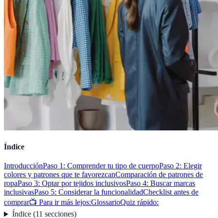
Índice
Introducción
Paso 1: Comprender tu tipo de cuerpo
Paso 2: Elegir
colores y patrones que te favorezcan
Comparación de patrones de
ropa
Paso 3: Optar por tejidos inclusivos
Paso 4: Buscar marcas
inclusivas
Paso 5: Considerar la funcionalidad
Checklist antes de
comprar
📺 Para ir más lejos:
Glossario
Quiz rápido:
Índice
(
11
secciones
)