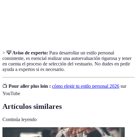
Paleta de
Conjuntos de colores que combinan bien entre sí y
colores
reflejan personalidad.
Tipo de
Clasificación física que ayuda a determinar qué tipos
cuerpo
de ropa son más favorecedores.
>
💡 Aviso de experto:
Para desarrollar un estilo personal
consistente, es esencial realizar una autoevaluación rigurosa y tener
en cuenta el proceso de selección del vestuario. No dudes en pedir
ayuda a expertos si es necesario.
📺
Pour aller plus loin :
cómo elegir tu estilo personal 2026
sur
YouTube
Artículos similares
Continúa leyendo