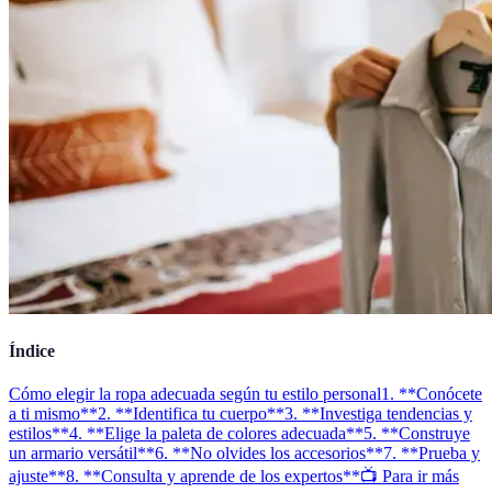
Índice
Cómo elegir la ropa adecuada según tu estilo personal
1. **Conócete
a ti mismo**
2. **Identifica tu cuerpo**
3. **Investiga tendencias y
estilos**
4. **Elige la paleta de colores adecuada**
5. **Construye
un armario versátil**
6. **No olvides los accesorios**
7. **Prueba y
ajuste**
8. **Consulta y aprende de los expertos**
📺 Para ir más