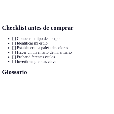
Prendas
De
Salidas
brillantes,
Mango
Noche
nocturnas
cortes ajustados
Checklist antes de comprar
[ ] Conocer mi tipo de cuerpo
[ ] Identificar mi estilo
[ ] Establecer una paleta de colores
[ ] Hacer un inventario de mi armario
[ ] Probar diferentes estilos
[ ] Invertir en prendas clave
Glossario
Terme
Definición
Estilo
La manera en que alguien elige expresarse a través de
personal
su vestimenta.