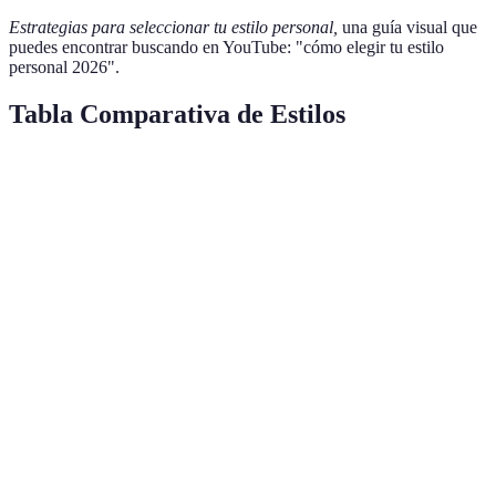
Estrategias para seleccionar tu estilo personal,
una guía visual que
puedes encontrar buscando en YouTube: "cómo elegir tu estilo
personal 2026".
Tabla Comparativa de Estilos
Estilo
Características
Ocasión Ideal
Marcas Sugeridas
Comodidad,
Actividades
Casual
Zara
,
H&M
jeans, camisetas
diarias
Blazer,
Business
camisas,
Trabajos
Massimo Dutti
Casual
pantalones
informales
chinos
Trajes, vestidos
Eventos
Formal
El Corte Inglés
elegantes
formales