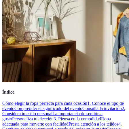
Índice
Cómo elegir la ropa perfecta para cada ocasión
1. Conoce el tipo de
evento
Comprender el significado del evento
Consulta la invitación
2.
Considera tu estilo personal
La importancia de sentirte a
gusto
Personaliza tu elección
3. Piensa en la comodidad
Ropa
adecuada para moverte con facilidad
Presta atención a los tejidos
4.