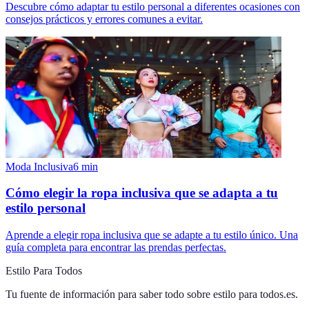
Descubre cómo adaptar tu estilo personal a diferentes ocasiones con
consejos prácticos y errores comunes a evitar.
Moda Inclusiva
6
min
Cómo elegir la ropa inclusiva que se adapta a tu
estilo personal
Aprende a elegir ropa inclusiva que se adapte a tu estilo único. Una
guía completa para encontrar las prendas perfectas.
Estilo Para Todos
Tu fuente de información para saber todo sobre
estilo para todos.es
.