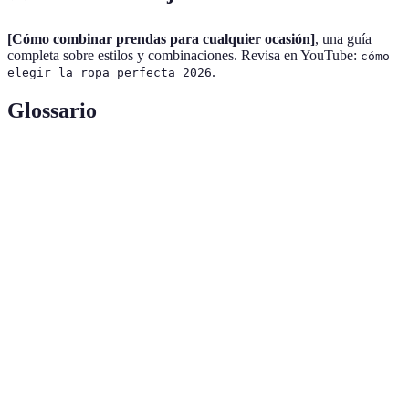
[Cómo combinar prendas para cualquier ocasión]
, una guía
completa sobre estilos y combinaciones. Revisa en YouTube:
cómo
.
elegir la ropa perfecta 2026
Glossario
Terme
Définition
Código de
Directrices que indican cómo vestir para un
vestimenta
evento.
Estilo
Forma en que una persona expresa su identidad a
personal
través de la moda.
Diferentes sensaciones y apariencias de los
Texturas
tejidos en las prendas.