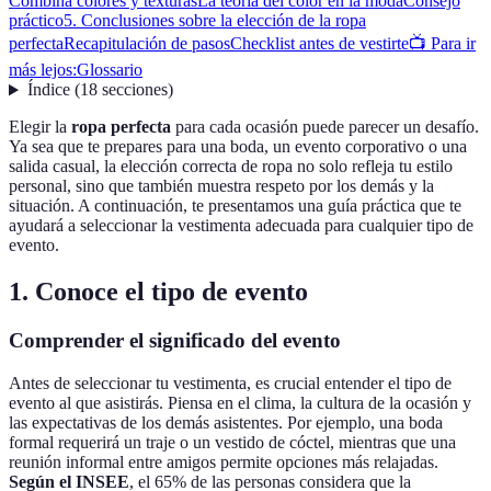
Combina colores y texturas
La teoría del color en la moda
Consejo
práctico
5. Conclusiones sobre la elección de la ropa
perfecta
Recapitulación de pasos
Checklist antes de vestirte
📺 Para ir
más lejos:
Glossario
Índice
(
18
secciones
)
Elegir la
ropa perfecta
para cada ocasión puede parecer un desafío.
Ya sea que te prepares para una boda, un evento corporativo o una
salida casual, la elección correcta de ropa no solo refleja tu estilo
personal, sino que también muestra respeto por los demás y la
situación. A continuación, te presentamos una guía práctica que te
ayudará a seleccionar la vestimenta adecuada para cualquier tipo de
evento.
1. Conoce el tipo de evento
Comprender el significado del evento
Antes de seleccionar tu vestimenta, es crucial entender el tipo de
evento al que asistirás. Piensa en el clima, la cultura de la ocasión y
las expectativas de los demás asistentes. Por ejemplo, una boda
formal requerirá un traje o un vestido de cóctel, mientras que una
reunión informal entre amigos permite opciones más relajadas.
Según el INSEE
, el 65% de las personas considera que la