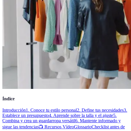
Índice
Introducción
1. Conoce tu estilo personal
2. Define tus necesidades
3.
Establece un presupuesto
4. Aprende sobre la talla y el ajuste
5.
Combina y crea un guardarropa versátil
6. Mantente informado y
sigue las tendencias
📺 Recursos Vídeo
Glossario
Checklist antes de