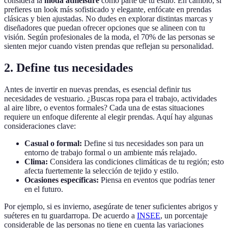
considera la
moda athleisure
como parte de tu estilo. En cambio, si
prefieres un look más sofisticado y elegante, enfócate en prendas
clásicas y bien ajustadas. No dudes en explorar distintas marcas y
diseñadores que puedan ofrecer opciones que se alineen con tu
visión. Según profesionales de la moda, el 70% de las personas se
sienten mejor cuando visten prendas que reflejan su personalidad.
2. Define tus necesidades
Antes de invertir en nuevas prendas, es esencial definir tus
necesidades de vestuario. ¿Buscas ropa para el trabajo, actividades
al aire libre, o eventos formales? Cada una de estas situaciones
requiere un enfoque diferente al elegir prendas. Aquí hay algunas
consideraciones clave:
Casual o formal:
Define si tus necesidades son para un
entorno de trabajo formal o un ambiente más relajado.
Clima:
Considera las condiciones climáticas de tu región; esto
afecta fuertemente la selección de tejido y estilo.
Ocasiones específicas:
Piensa en eventos que podrías tener
en el futuro.
Por ejemplo, si es invierno, asegúrate de tener suficientes abrigos y
suéteres en tu guardarropa. De acuerdo a
INSEE
, un porcentaje
considerable de las personas no tiene en cuenta las variaciones