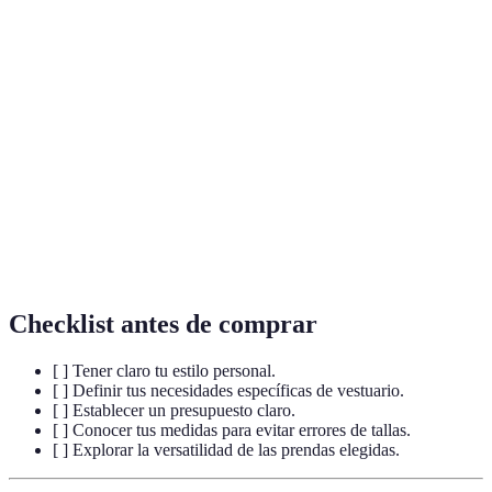
Terme
Définition
Estilo
La forma en que eliges expresarte a través de la
Personal
moda.
Cómo se adapta una prenda a tu cuerpo, esencial
Ajuste
para la comodidad y la apariencia.
Método de
Técnica para crear un guardarropa eficiente y
la cápsula
versátil con un número limitado de prendas.
Checklist antes de comprar
[ ] Tener claro tu estilo personal.
[ ] Definir tus necesidades específicas de vestuario.
[ ] Establecer un presupuesto claro.
[ ] Conocer tus medidas para evitar errores de tallas.
[ ] Explorar la versatilidad de las prendas elegidas.